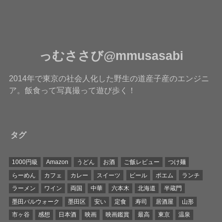
っむささび@mmusasabi
2014年で東京の社会人化した野生の道産子産のエンジニ
ア。飯食って写真撮って遊び歩く！
タグ
1000円級
Amazon
うどん
お酒
ご飯レビュー
つけ麺
らーめん
カフェ
カレー
スイーツ
ビール
ポエム
ランチ
ラーメン
ワイン
両国
中華
六本木
北海道
半蔵門
墨田バルウォーク
墨田区
安い
定食
寿司
居酒屋
山形
市ヶ谷
感想
日本酒
映画
映画鑑賞
最高
東京
温泉