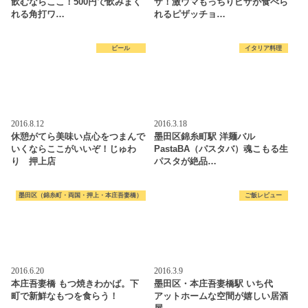
飲むならここ！500円で飲みまく
ザ！激ウマもっちりピザが食べら
れる角打ワ…
れるピザッチョ…
ビール
イタリア料理
2016.8.12
2016.3.18
休憩がてら美味い点心をつまんで
墨田区錦糸町駅 洋麺バル
いくならここがいいぞ！じゅわ
PastaBA（パスタバ）魂こもる生
り 押上店
パスタが絶品…
墨田区（錦糸町・両国・押上・本庄吾妻橋）
ご飯レビュー
2016.6.20
2016.3.9
本庄吾妻橋 もつ焼きわかば。下
墨田区・本庄吾妻橋駅 いち代
町で新鮮なもつを食らう！
アットホームな空間が嬉しい居酒