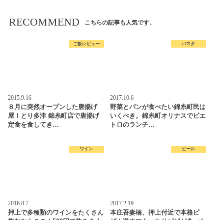
RECOMMEND
こちらの記事も人気です。
ご飯レビュー
パスタ
2015.9.16
2017.10.6
８月に突然オープンした唐揚げ
野菜とパンが食べたい錦糸町民は
屋！とり多津 錦糸町店で唐揚げ
いくべき。錦糸町オリナスでピエ
定食を食してき…
トロのランチ…
ワイン
ビール
2016.8.7
2017.2.19
押上で多種類のワインをたくさん
本庄吾妻橋、押上付近で本格ピ