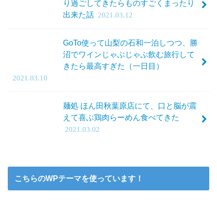
り過ごしてきたらものすごくまったり
出来た話
2021.03.12
GoTo使って山梨の石和一泊しつつ、勝
沼でワインじゃぶじゃぶ飲む旅行して
きたら最高すぎた（一日目）
2021.03.10
麺処 ほん田秋葉原店にて、口と脳が震
えて喜ぶ鶏肉らーめん食べてきた
2021.03.02
こちらのWPテーマを使っています！