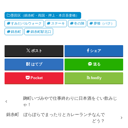
墨田区（錦糸町・両国・押上・本庄吾妻橋）
すみだバルウォーク
ステーキ
冬の陣
夢喰（バク）
錦糸町
錦糸町駅北口
ポスト
シェア
はてブ
送る
Pocket
feedly
麹町いづみやで仕事終わりに日本酒をぐい飲みじ
ゃ！
錦糸町 ぼらぼらでまったりとカレーランチなんで
どう？