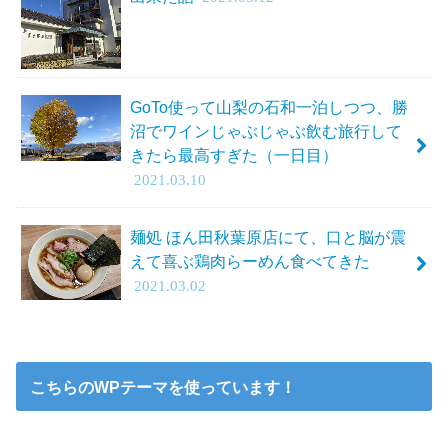
GoTo使って山梨の石和一泊しつつ、勝
沼でワインじゃぶじゃぶ飲む旅行して
きたら最高すぎた（一日目）
2021.03.10
麺処 ほん田秋葉原店にて、口と脳が震
えて喜ぶ鶏肉らーめん食べてきた
2021.03.02
こちらのWPテーマを使っています！