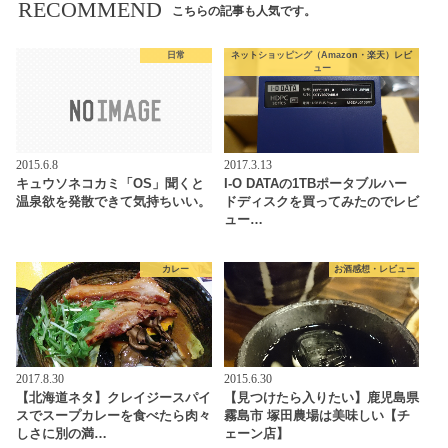
RECOMMEND
こちらの記事も人気です。
日常
ネットショッピング（Amazon・楽天）レビ
ュー
2015.6.8
2017.3.13
キュウソネコカミ「OS」聞くと
I-O DATAの1TBポータブルハー
温泉欲を発散できて気持ちいい。
ドディスクを買ってみたのでレビ
ュー…
カレー
お酒感想・レビュー
2017.8.30
2015.6.30
【北海道ネタ】クレイジースパイ
【見つけたら入りたい】鹿児島県
スでスープカレーを食べたら肉々
霧島市 塚田農場は美味しい【チ
しさに別の満…
ェーン店】