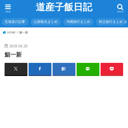
道産子飯日記
menu
search
北海道の記事
山形観光まとめ
沖縄旅行まとめ
秩父旅行まとめ
HOME
鮨一新
2018.04.20
鮨一新