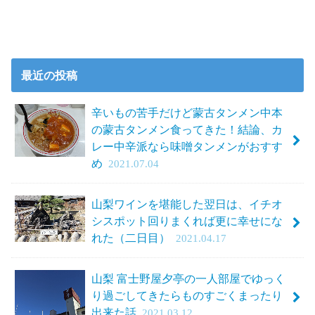
最近の投稿
辛いもの苦手だけど蒙古タンメン中本
の蒙古タンメン食ってきた！結論、カ
レー中辛派なら味噌タンメンがおすす
め
2021.07.04
山梨ワインを堪能した翌日は、イチオ
シスポット回りまくれば更に幸せにな
れた（二日目）
2021.04.17
山梨 富士野屋夕亭の一人部屋でゆっく
り過ごしてきたらものすごくまったり
出来た話
2021.03.12