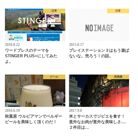
日常
日常
2016.8.22
2015.8.17
ワードプレスのテーマを
プレイステーション３はもう遊ば
STINGER PLUS+にしてみた
ないな。売ろう！の話。
よ。
ビール
居酒屋
2016.6.19
2017.9.8
秋葉原 ウルビアマンでベルギー
米とサーカスでジビエを食す！
ビールを美味しく頂くのだ！
意外なお肉が意外な美味しさ....
２件目は…