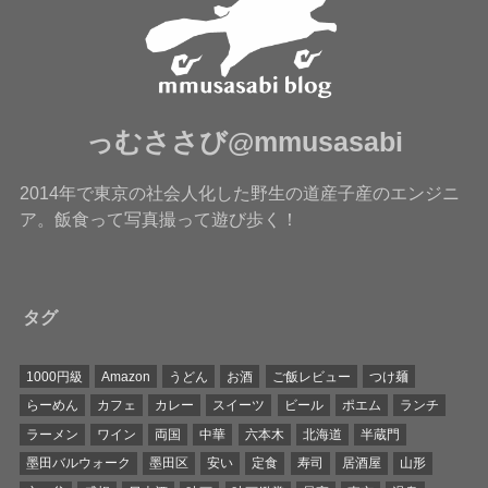
っむささび@mmusasabi
2014年で東京の社会人化した野生の道産子産のエンジニ
ア。飯食って写真撮って遊び歩く！
タグ
1000円級
Amazon
うどん
お酒
ご飯レビュー
つけ麺
らーめん
カフェ
カレー
スイーツ
ビール
ポエム
ランチ
ラーメン
ワイン
両国
中華
六本木
北海道
半蔵門
墨田バルウォーク
墨田区
安い
定食
寿司
居酒屋
山形