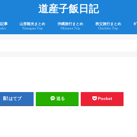
道産子飯日記
の記事
山形観光まとめ
沖縄旅行まとめ
秩父旅行まとめ
ギ
anko
Yamagata Trip
Okinawa Trip
Chichibu Trip
2
2
はてブ
送る
Pocket