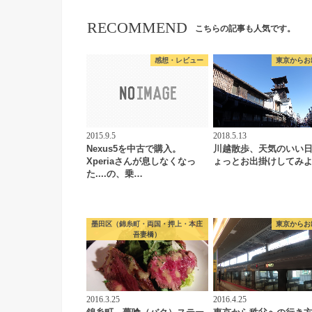
RECOMMEND
こちらの記事も人気です。
感想・レビュー
東京からお
2015.9.5
2018.5.13
Nexus5を中古で購入。
川越散歩、天気のいい
Xperiaさんが息しなくなっ
ょっとお出掛けしてみ
た....の、乗…
墨田区（錦糸町・両国・押上・本庄
東京からお
吾妻橋）
2016.3.25
2016.4.25