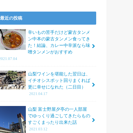
最近の投稿
辛いもの苦手だけど蒙古タンメ
ン中本の蒙古タンメン食ってき
た！結論、カレー中辛派なら味
噌タンメンがおすすめ
2021.07.04
山梨ワインを堪能した翌日は、
イチオシスポット回りまくれば
更に幸せになれた（二日目）
2021.04.17
山梨 富士野屋夕亭の一人部屋
でゆっくり過ごしてきたらもの
すごくまったり出来た話
2021.03.12