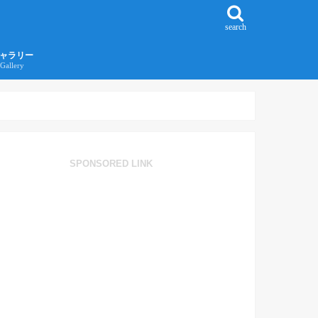
search
ャラリー
Gallery
016年江ノ島旅行ギャラリー
017年沖縄旅行ギャラリー
SPONSORED LINK