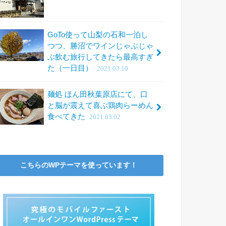
GoTo使って山梨の石和一泊し
つつ、勝沼でワインじゃぶじゃ
ぶ飲む旅行してきたら最高すぎ
た（一日目）
2021.03.10
麺処 ほん田秋葉原店にて、口
と脳が震えて喜ぶ鶏肉らーめん
食べてきた
2021.03.02
こちらのWPテーマを使っています！