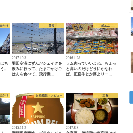
出かけ
日常
ポエム
2017.10.3
2016.1.28
日はち
羽田空港にずんだシェイクを
ラム肉っていいよね。ちょっ
よう。
飲みに行って、たまごかけご
と高いのだけどうにかなれ
はんを食べて、飛行機…
ば、正直牛とか豚より一…
出かけ
お酒感想・レビュー
定食
2015.11.2
2017.8.8