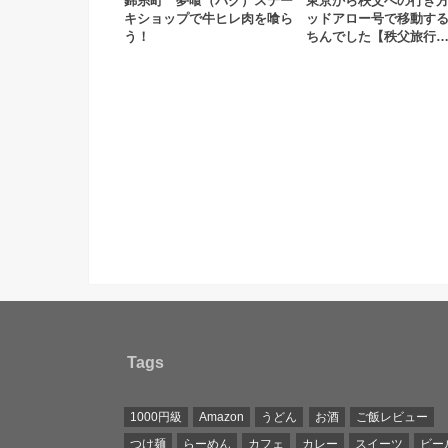
錦糸町 夢喰（バク）ステー
東京から秩父への行き
キショップで牛ヒレ肉を喰ら
ッドアロー号で移動す
う！
ちんでした【秩父旅行
Tags
1000円級
Amazon
うどん
お酒
ご飯レビュー
つけ麺
らーめん
カフェ
カレー
スイーツ
ビー