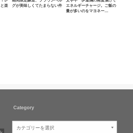
方！レ
期間限定醸造、ブラウンベル
文字平 伊達鶏の南蛮漬けで
ると楽
グが美味しくてたまらない件
エネルギーチャージ。ご飯の
…
量が多いのをマヨネー…
Category
ル