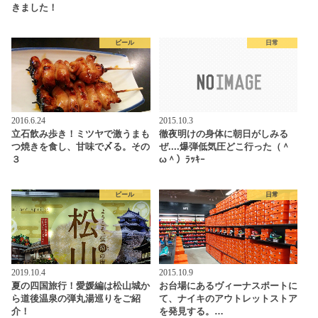
きました！
ビール
日常
2016.6.24
2015.10.3
立石飲み歩き！ミツヤで激うまも
徹夜明けの身体に朝日がしみる
つ焼きを食し、甘味で〆る。その
ぜ....爆弾低気圧どこ行った（＾
３
ω＾）ﾗｯｷｰ
ビール
日常
2019.10.4
2015.10.9
夏の四国旅行！愛媛編は松山城か
お台場にあるヴィーナスポートに
ら道後温泉の弾丸湯巡りをご紹
て、ナイキのアウトレットストア
介！
を発見する。…