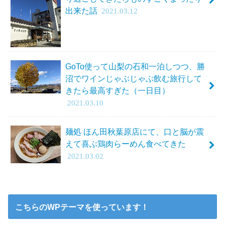
出来た話
2021.03.12
GoTo使って山梨の石和一泊しつつ、勝
沼でワインじゃぶじゃぶ飲む旅行して
きたら最高すぎた（一日目）
2021.03.10
麺処 ほん田秋葉原店にて、口と脳が震
えて喜ぶ鶏肉らーめん食べてきた
2021.03.02
こちらのWPテーマを使っています！