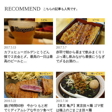
RECOMMEND
こちらの記事も人気です。
うどん
ビール
2017.5.13
2017.5.7
カフェヒューガルデンとうどん
赤羽で朝から昼まで飲みまくり！
慎で２次会と〆。最高の一日は最
ぶっ通し飲みながら最後にうなぎ
高のビールと…
で〆るお酒の…
ご飯レビュー
ご飯レビュー
2019.5.22
2015.7.30
揚げ時間60秒 牛かつ もと村
【東京 亀戸】東京担々麺 ゴマ哲
でミディアムレアな牛カツ食べて
は極上のごまごま担々麺