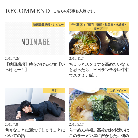
RECOMMEND
こちらの記事も人気です。
映画鑑賞感想・レビュー
千代田区（半蔵門・麹町・秋葉原・水道橋・
市ヶ谷）
2015.7.23
2016.11.7
【映画感想】時をかける少女【い
ちょっとスタミナを高めたいなぁ
っけぇー！】
と思ったら。平日ランチを巨牛荘
でスタミナ飯…
日常
ご飯レビュー
2015.7.8
2015.9.17
色々なことに遅れてしまうことに
らーめん桃福。高校のお小遣いは
ついての話
このラーメン屋に溶かした。僕の