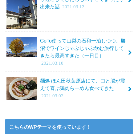
出来た話
2021.03.12
GoTo使って山梨の石和一泊しつつ、勝
沼でワインじゃぶじゃぶ飲む旅行して
きたら最高すぎた（一日目）
2021.03.10
麺処 ほん田秋葉原店にて、口と脳が震
えて喜ぶ鶏肉らーめん食べてきた
2021.03.02
こちらのWPテーマを使っています！