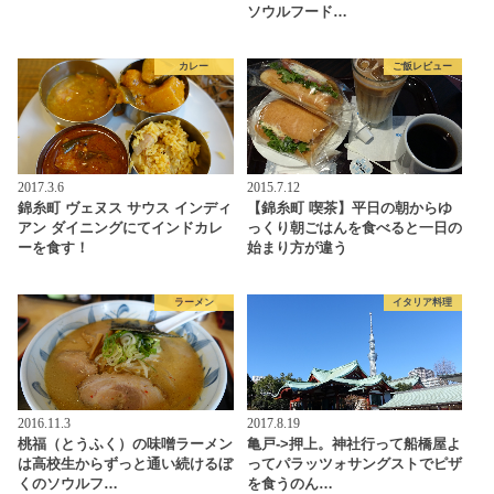
ソウルフード…
カレー
ご飯レビュー
2017.3.6
2015.7.12
錦糸町 ヴェヌス サウス インディ
【錦糸町 喫茶】平日の朝からゆ
アン ダイニングにてインドカレ
っくり朝ごはんを食べると一日の
ーを食す！
始まり方が違う
ラーメン
イタリア料理
2016.11.3
2017.8.19
桃福（とうふく）の味噌ラーメン
亀戸->押上。神社行って船橋屋よ
は高校生からずっと通い続けるぼ
ってパラッツォサングストでピザ
くのソウルフ…
を食うのん…