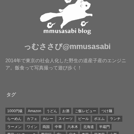
っむささび@mmusasabi
2014年で東京の社会人化した野生の道産子産のエンジニ
ア。飯食って写真撮って遊び歩く！
タグ
1000円級
Amazon
うどん
お酒
ご飯レビュー
つけ麺
らーめん
カフェ
カレー
スイーツ
ビール
ポエム
ランチ
ラーメン
ワイン
両国
中華
六本木
北海道
半蔵門