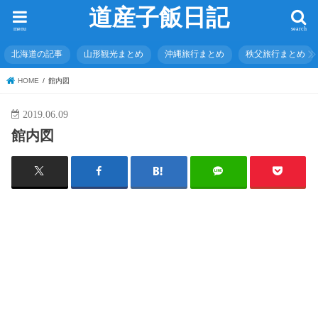
道産子飯日記
menu
search
北海道の記事
山形観光まとめ
沖縄旅行まとめ
秩父旅行まとめ
HOME
館内図
2019.06.09
館内図