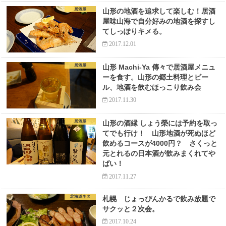
居酒屋
山形の地酒を追求して楽しむ！居酒
屋味山海で自分好みの地酒を探すし
てしっぽりキメる。
2017.12.01
居酒屋
山形 Machi-Ya 傳々で居酒屋メニュ
ーを食す。山形の郷土料理とビー
ル、地酒を飲むほっこり飲み会
2017.11.30
居酒屋
山形の酒縁 しょう榮には予約を取っ
てでも行け！ 山形地酒が死ぬほど
飲めるコースが4000円？ さくっと
元とれるの日本酒が飲みまくれてや
ばい！
2017.11.27
北海道ネタ
札幌 じょっぴんかるで飲み放題で
サクッと２次会。
2017.10.24