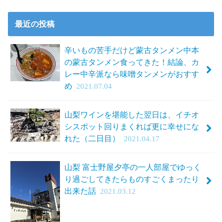
最近の投稿
辛いもの苦手だけど蒙古タンメン中本
の蒙古タンメン食ってきた！結論、カ
レー中辛派なら味噌タンメンがおすす
め
2021.07.04
山梨ワインを堪能した翌日は、イチオ
シスポット回りまくれば更に幸せにな
れた（二日目）
2021.04.17
山梨 富士野屋夕亭の一人部屋でゆっく
り過ごしてきたらものすごくまったり
出来た話
2021.03.12