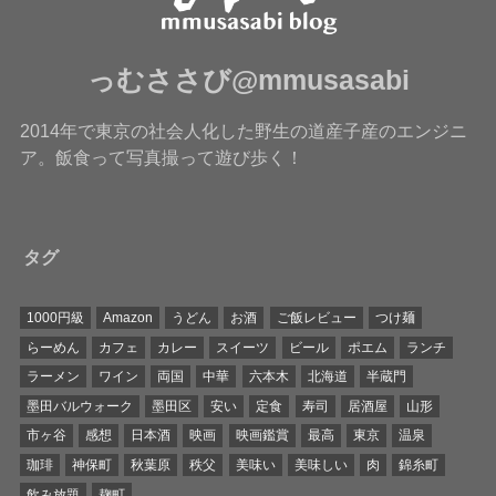
っむささび@mmusasabi
2014年で東京の社会人化した野生の道産子産のエンジニ
ア。飯食って写真撮って遊び歩く！
タグ
1000円級
Amazon
うどん
お酒
ご飯レビュー
つけ麺
らーめん
カフェ
カレー
スイーツ
ビール
ポエム
ランチ
ラーメン
ワイン
両国
中華
六本木
北海道
半蔵門
墨田バルウォーク
墨田区
安い
定食
寿司
居酒屋
山形
市ヶ谷
感想
日本酒
映画
映画鑑賞
最高
東京
温泉
珈琲
神保町
秋葉原
秩父
美味い
美味しい
肉
錦糸町
飲み放題
麹町