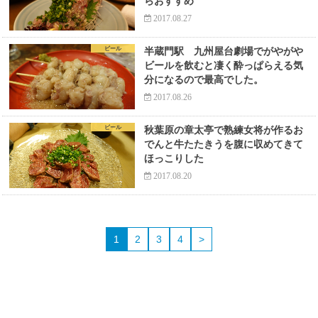
らおすすめ
2017.08.27
ビール
半蔵門駅 九州屋台劇場でがやがや
ビールを飲むと凄く酔っぱらえる気
分になるので最高でした。
2017.08.26
ビール
秋葉原の章太亭で熟練女将が作るお
でんと牛たたきうを腹に収めてきて
ほっこりした
2017.08.20
1
2
3
4
>