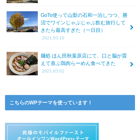
GoTo使って山梨の石和一泊しつつ、勝
沼でワインじゃぶじゃぶ飲む旅行して
きたら最高すぎた（一日目）
2021.03.10
麺処 ほん田秋葉原店にて、口と脳が震
えて喜ぶ鶏肉らーめん食べてきた
2021.03.02
こちらのWPテーマを使っています！