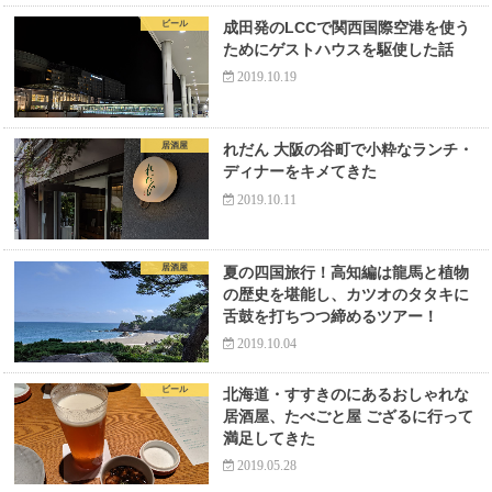
ビール
成田発のLCCで関西国際空港を使う
ためにゲストハウスを駆使した話
2019.10.19
居酒屋
れだん 大阪の谷町で小粋なランチ・
ディナーをキメてきた
2019.10.11
居酒屋
夏の四国旅行！高知編は龍馬と植物
の歴史を堪能し、カツオのタタキに
舌鼓を打ちつつ締めるツアー！
2019.10.04
ビール
北海道・すすきのにあるおしゃれな
居酒屋、たべごと屋 ござるに行って
満足してきた
2019.05.28