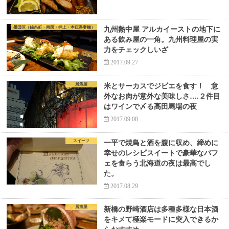
墨田区（錦糸町・両国・押上・本庄吾妻橋）
九州熱中屋 アルカイーストの地下に
ある飲み屋の一角。九州料理屋の実
力をチェックしいざ
2017.09.27
居酒屋
米とサーカスでジビエを食す！ 意
外なお肉が意外な美味しさ….２件目
はワインで〆る高田馬場の夜
2017.09.08
スイーツ
一平で焼鳥と酒を腹に収め、締めに
幸せのレシピスイートで豪華なパフ
ェを食らう北海道の夜は最高でし
た。
2017.08.29
居酒屋
新橋の野崎酒店は多種多様な日本酒
をキメて極楽モードに突入できるか