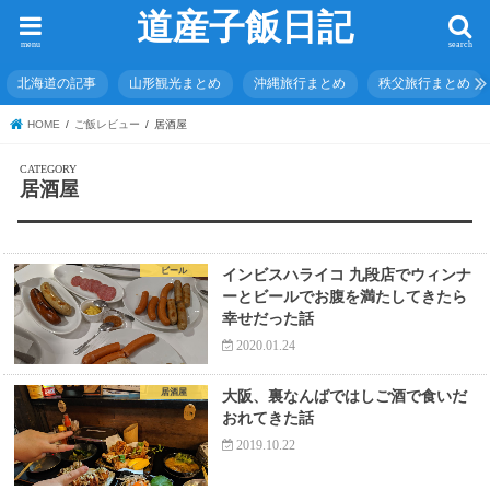
道産子飯日記
menu
search
北海道の記事
山形観光まとめ
沖縄旅行まとめ
秩父旅行まとめ
HOME
ご飯レビュー
居酒屋
居酒屋
ビール
インビスハライコ 九段店でウィンナ
ーとビールでお腹を満たしてきたら
幸せだった話
2020.01.24
居酒屋
大阪、裏なんばではしご酒で食いだ
おれてきた話
2019.10.22