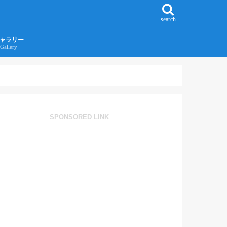
search
ャラリー
Gallery
016年江ノ島旅行ギャラリー
017年沖縄旅行ギャラリー
SPONSORED LINK