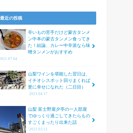
最近の投稿
辛いもの苦手だけど蒙古タンメ
ン中本の蒙古タンメン食ってき
た！結論、カレー中辛派なら味
噌タンメンがおすすめ
2021.07.04
山梨ワインを堪能した翌日は、
イチオシスポット回りまくれば
更に幸せになれた（二日目）
2021.04.17
山梨 富士野屋夕亭の一人部屋
でゆっくり過ごしてきたらもの
すごくまったり出来た話
2021.03.12