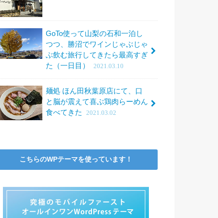
GoTo使って山梨の石和一泊し
つつ、勝沼でワインじゃぶじゃ
ぶ飲む旅行してきたら最高すぎ
た（一日目）
2021.03.10
麺処 ほん田秋葉原店にて、口
と脳が震えて喜ぶ鶏肉らーめん
食べてきた
2021.03.02
こちらのWPテーマを使っています！