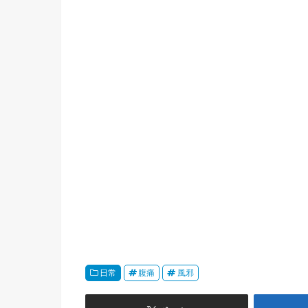
日常
腹痛
風邪