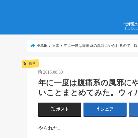
北海道
I’m Dos
HOME
日常
年に一度は腹痛系の風邪にやられるので、腹
日常
2015.08.30
年に一度は腹痛系の風邪に
いことまとめてみた。ウィ
ポスト
シェア
やられた。