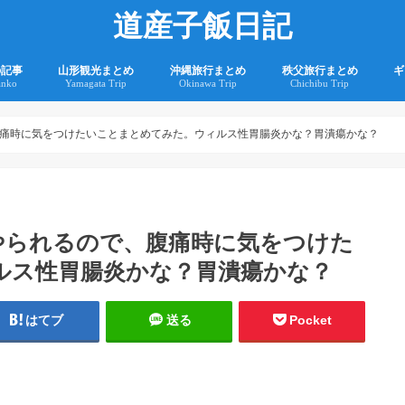
道産子飯日記
の記事
山形観光まとめ
沖縄旅行まとめ
秩父旅行まとめ
ギ
anko
Yamagata Trip
Okinawa Trip
Chichibu Trip
2
2
痛時に気をつけたいことまとめてみた。ウィルス性胃腸炎かな？胃潰瘍かな？
やられるので、腹痛時に気をつけた
ルス性胃腸炎かな？胃潰瘍かな？
はてブ
送る
Pocket