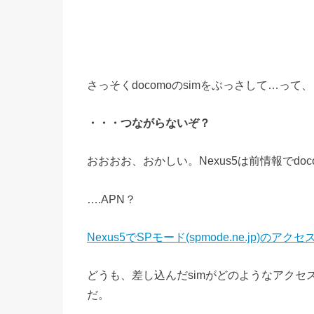
さっそくdocomoのsimをぶっさして…って
・・・つながらないぞ？
おおおお、おかしい。Nexus5は前情報でdo
….APN？
Nexus5でSPモード(spmode.ne.jp)の
どうも、差し込んだsimがどのようなアク
だ。