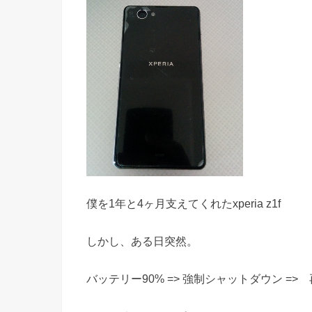
僕を1年と4ヶ月支えてくれたxperia z1f
しかし、ある日突然。
バッテリー90% => 強制シャットダウン => 