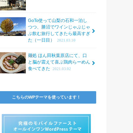
GoTo使って山梨の石和一泊し
つつ、勝沼でワインじゃぶじゃ
ぶ飲む旅行してきたら最高すぎ
た（一日目）
2021.03.10
麺処 ほん田秋葉原店にて、口
と脳が震えて喜ぶ鶏肉らーめん
食べてきた
2021.03.02
こちらのWPテーマを使っています！