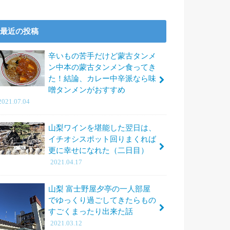
最近の投稿
辛いもの苦手だけど蒙古タンメ
ン中本の蒙古タンメン食ってき
た！結論、カレー中辛派なら味
噌タンメンがおすすめ
2021.07.04
山梨ワインを堪能した翌日は、
イチオシスポット回りまくれば
更に幸せになれた（二日目）
2021.04.17
山梨 富士野屋夕亭の一人部屋
でゆっくり過ごしてきたらもの
すごくまったり出来た話
2021.03.12