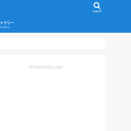
search
ャラリー
Gallery
016年江ノ島旅行ギャラリー
017年沖縄旅行ギャラリー
SPONSORED LINK