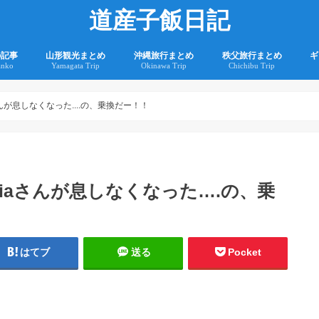
道産子飯日記
の記事
山形観光まとめ
沖縄旅行まとめ
秩父旅行まとめ
ギ
anko
Yamagata Trip
Okinawa Trip
Chichibu Trip
2
2
さんが息しなくなった....の、乗換だー！！
eriaさんが息しなくなった….の、乗
はてブ
送る
Pocket