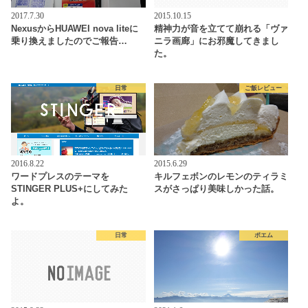
2017.7.30
2015.10.15
NexusからHUAWEI nova liteに
精神力が音を立てて崩れる「ヴァ
乗り換えましたのでご報告…
ニラ画廊」にお邪魔してきまし
た。
日常
ご飯レビュー
2016.8.22
2015.6.29
ワードプレスのテーマを
キルフェボンのレモンのティラミ
STINGER PLUS+にしてみた
スがさっぱり美味しかった話。
よ。
日常
ポエム