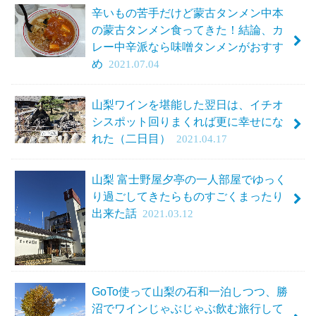
辛いもの苦手だけど蒙古タンメン中本
の蒙古タンメン食ってきた！結論、カ
レー中辛派なら味噌タンメンがおすす
め
2021.07.04
山梨ワインを堪能した翌日は、イチオ
シスポット回りまくれば更に幸せにな
れた（二日目）
2021.04.17
山梨 富士野屋夕亭の一人部屋でゆっく
り過ごしてきたらものすごくまったり
出来た話
2021.03.12
GoTo使って山梨の石和一泊しつつ、勝
沼でワインじゃぶじゃぶ飲む旅行して