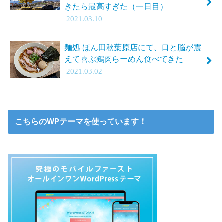
きたら最高すぎた（一日目）
2021.03.10
麺処 ほん田秋葉原店にて、口と脳が震
えて喜ぶ鶏肉らーめん食べてきた
2021.03.02
こちらのWPテーマを使っています！