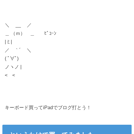
＼ __ ／
＿ （ｍ） ＿ ﾋﾟｺｰﾝ
|ミ|
／ ｀´ ＼
( ﾟ∀ﾟ)
ノヽノ |
< <
キーボード買ってiPadでブログ打とう！