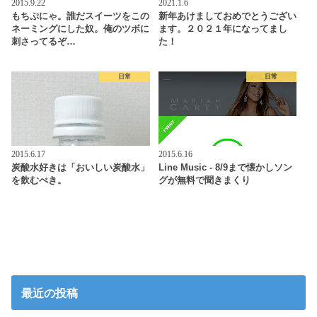
2015.9.22
2021.1.6
もちぷにゃ。誰だスイーツをこの
新年あけましておめでとうござい
ネーミングにした奴。俺のツボに
ます。２０２１年になってまし
刺さってるぞ…
た！
日常
日常
2015.6.17
2015.6.16
炭酸水好きは「おいしい炭酸水」
Line Music - 8/9まで懐かしソン
を飲むべき。
グが無料で聞きまくり
最近の投稿