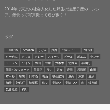
2014年で東京の社会人化した野生の道産子産のエンジニ
ア。飯食って写真撮って遊び歩く！
タグ
1000円級
Amazon
うどん
お酒
ご飯レビュー
つけ麺
らーめん
カフェ
カレー
スイーツ
ビール
ポエム
ランチ
ラーメン
ワイン
両国
中華
六本木
北海道
半蔵門
墨田バルウォーク
墨田区
安い
定食
寿司
居酒屋
山形
市ヶ谷
感想
日本酒
映画
映画鑑賞
最高
東京
温泉
珈琲
神保町
秋葉原
秩父
美味い
美味しい
肉
錦糸町
飲み放題
麹町