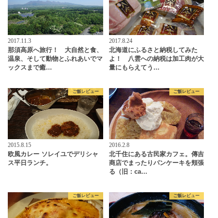
2017.11.3
2017.8.24
那須高原へ旅行！ 大自然と食、
北海道にふるさと納税してみた
温泉、そして動物とふれあいでマ
よ！ 八雲への納税は加工肉が大
ックスまで癒…
量にもらえてう…
ご飯レビュー
ご飯レビュー
2015.8.15
2016.2.8
欧風カレー ソレイユでデリシャ
北千住にある古民家カフェ。傳吉
ス平日ランチ。
商店でまったりパンケーキを頬張
る（旧：ca…
ご飯レビュー
ご飯レビュー