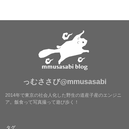
っむささび@mmusasabi
2014年で東京の社会人化した野生の道産子産のエンジニ
ア。飯食って写真撮って遊び歩く！
タグ