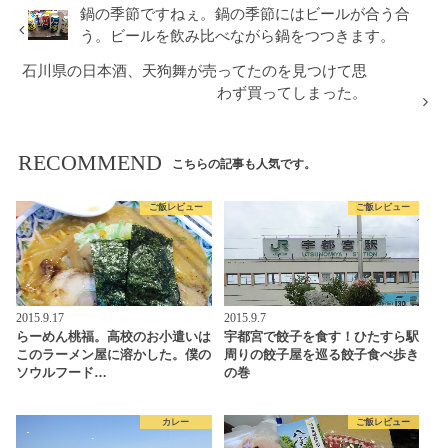
鍋の季節ですねぇ。鍋の季節にはビールが合う合
う。ビールを飲み比べながら鍋をつつきます。
石川県の日本酒、天狗舞が売ってたのを見つけて思
わず買ってしまった。
RECOMMEND
こちらの記事も人気です。
ご飯レビュー
ご飯レビュー
2015.9.17
2015.9.7
らーめん桃福。高校のお小遣いは
宇都宮で餃子を食す！ひたすら駅
このラーメン屋に溶かした。僕の
周りの餃子屋を巡る餃子食べ歩き
ソウルフード…
の巻
カレー
ご飯レビュー