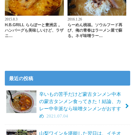
2015.8.3
2016.1.26
H.B.GRILL ららぽーと豊洲店 。
らーめん桃福。ソウルフード再
ハンバーグも美味しいけど、ラザ
び、俺の青春はラーメン屋で蘇
ニ…
る。ネギ味噌ラー…
最近の投稿
辛いもの苦手だけど蒙古タンメン中本
の蒙古タンメン食ってきた！結論、カ
レー中辛派なら味噌タンメンがおすす
め
2021.07.04
山梨ワインを堪能した翌日は、イチオ