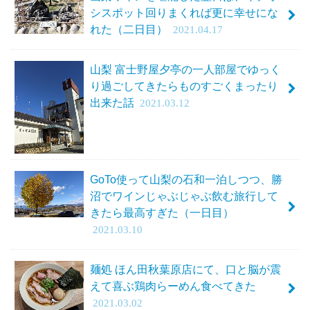
シスポット回りまくれば更に幸せにな
れた（二日目）
2021.04.17
山梨 富士野屋夕亭の一人部屋でゆっく
り過ごしてきたらものすごくまったり
出来た話
2021.03.12
GoTo使って山梨の石和一泊しつつ、勝
沼でワインじゃぶじゃぶ飲む旅行して
きたら最高すぎた（一日目）
2021.03.10
麺処 ほん田秋葉原店にて、口と脳が震
えて喜ぶ鶏肉らーめん食べてきた
2021.03.02