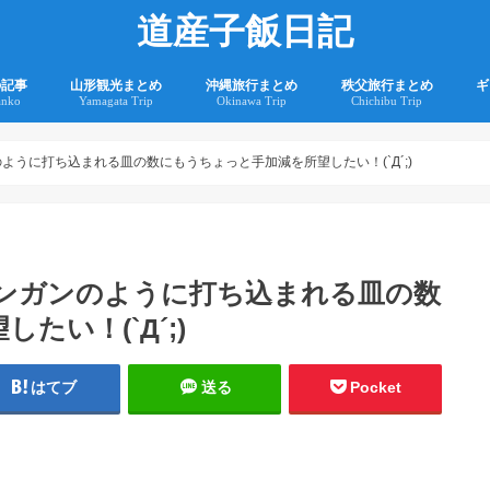
道産子飯日記
の記事
山形観光まとめ
沖縄旅行まとめ
秩父旅行まとめ
ギ
anko
Yamagata Trip
Okinawa Trip
Chichibu Trip
2
2
ように打ち込まれる皿の数にもうちょっと手加減を所望したい！(`Д´;)ゞ
シンガンのように打ち込まれる皿の数
たい！(`Д´;)ゞ
はてブ
送る
Pocket