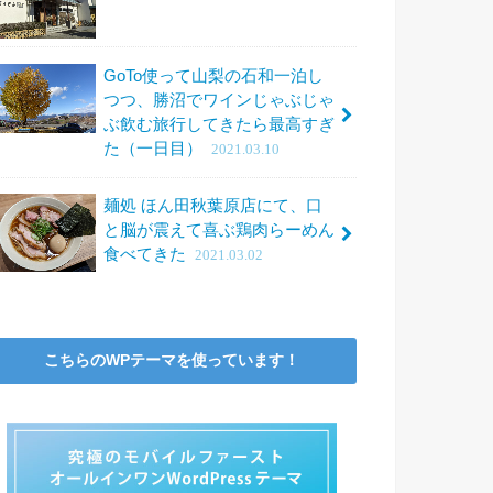
GoTo使って山梨の石和一泊し
つつ、勝沼でワインじゃぶじゃ
ぶ飲む旅行してきたら最高すぎ
た（一日目）
2021.03.10
麺処 ほん田秋葉原店にて、口
と脳が震えて喜ぶ鶏肉らーめん
食べてきた
2021.03.02
こちらのWPテーマを使っています！