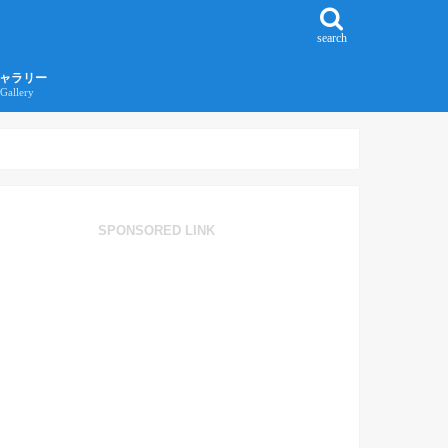
search
ャラリー
Gallery
016年江ノ島旅行ギャラリー
017年沖縄旅行ギャラリー
SPONSORED LINK