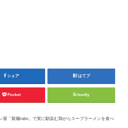
シェア
はてブ
Pocket
feedly
屋「製麺rabo」で実に馴染む鶏がらスープラーメンを食べ