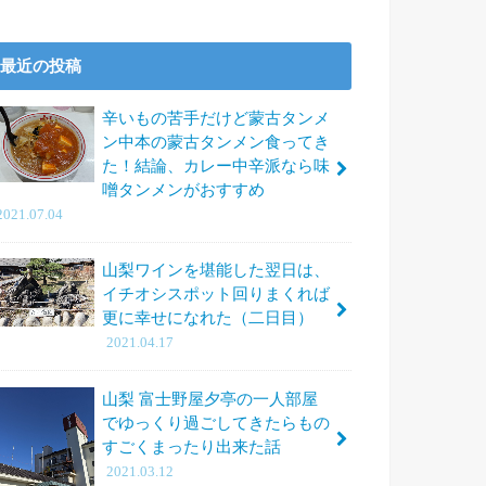
最近の投稿
辛いもの苦手だけど蒙古タンメ
ン中本の蒙古タンメン食ってき
た！結論、カレー中辛派なら味
噌タンメンがおすすめ
2021.07.04
山梨ワインを堪能した翌日は、
イチオシスポット回りまくれば
更に幸せになれた（二日目）
2021.04.17
山梨 富士野屋夕亭の一人部屋
でゆっくり過ごしてきたらもの
すごくまったり出来た話
2021.03.12