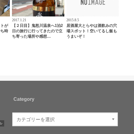
2017.1.21
2015.8.5
フトが
【２日目】鬼怒川温泉へ1泊2
居酒屋大とらやは酒飲みの穴
待ち時
日の旅行に行ってきたので立
場スポット！空いてるし飯も
…
ち寄った場所や感想…
うまいぞ！
Category
ル