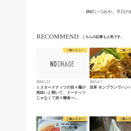
麹町いづみや。平日の
RECOMMEND
こちらの記事も人気です。
ご飯レビュー
ご飯レ
2016.1.11
2015.6.7
ミスタードナッツの担々麺が
浅草 モンブランでハン
美味いと聞いて、ドーナッツ
じゃなくて担々麺食べ…
ご飯レビュー
ご飯レ