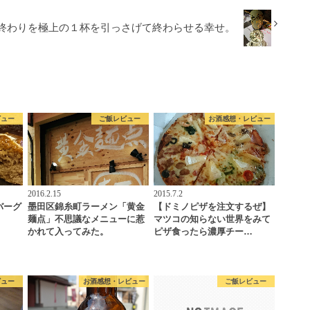
終わりを極上の１杯を引っさげて終わらせる幸せ。
ビュー
ご飯レビュー
お酒感想・レビュー
2016.2.15
2015.7.2
バーグ
墨田区錦糸町ラーメン「黄金
【ドミノピザを注文するぜ】
麺点」不思議なメニューに惹
マツコの知らない世界をみて
かれて入ってみた。
ピザ食ったら濃厚チー…
ビュー
お酒感想・レビュー
ご飯レビュー