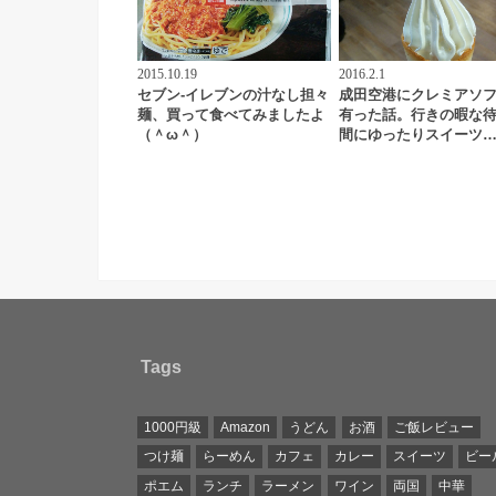
2015.10.19
2016.2.1
セブン-イレブンの汁なし担々
成田空港にクレミアソ
麺、買って食べてみましたよ
有った話。行きの暇な
（＾ω＾）
間にゆったりスイーツ
Tags
1000円級
Amazon
うどん
お酒
ご飯レビュー
つけ麺
らーめん
カフェ
カレー
スイーツ
ビー
ポエム
ランチ
ラーメン
ワイン
両国
中華