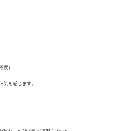
程度）
狂気を感じます。
が終わった所で道が超混んでいた。