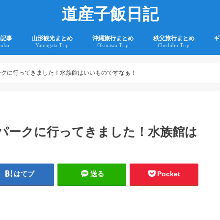
道産子飯日記
の記事
山形観光まとめ
沖縄旅行まとめ
秩父旅行まとめ
ギ
anko
Yamagata Trip
Okinawa Trip
Chichibu Trip
2
2
ークに行ってきました！水族館はいいものですなぁ！
アパークに行ってきました！水族館は
はてブ
送る
Pocket