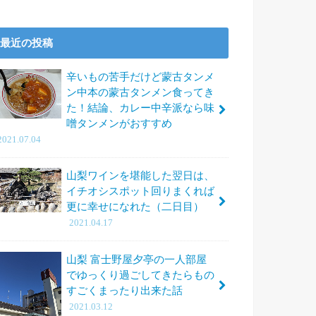
最近の投稿
辛いもの苦手だけど蒙古タンメ
ン中本の蒙古タンメン食ってき
た！結論、カレー中辛派なら味
噌タンメンがおすすめ
2021.07.04
山梨ワインを堪能した翌日は、
イチオシスポット回りまくれば
更に幸せになれた（二日目）
2021.04.17
山梨 富士野屋夕亭の一人部屋
でゆっくり過ごしてきたらもの
すごくまったり出来た話
2021.03.12