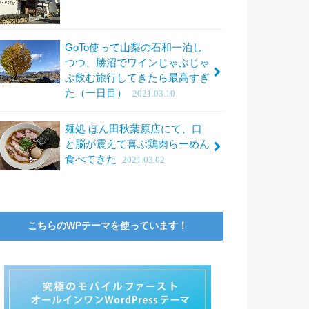
GoTo使って山梨の石和一泊し
つつ、勝沼でワインじゃぶじゃ
ぶ飲む旅行してきたら最高すぎ
た（一日目）
2021.03.10
麺処 ほん田秋葉原店にて、口
と脳が震えて喜ぶ鶏肉らーめん
食べてきた
2021.03.02
こちらのWPテーマを使っています！