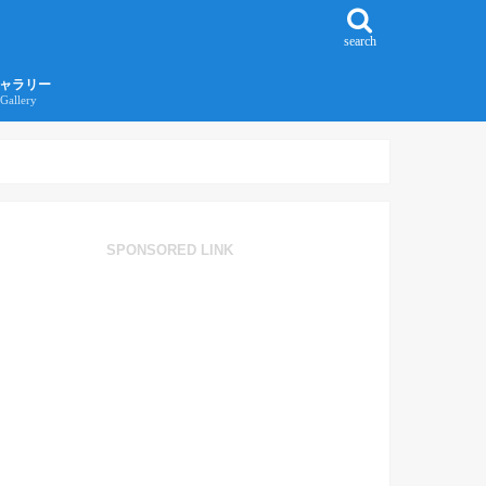
search
ャラリー
Gallery
016年江ノ島旅行ギャラリー
017年沖縄旅行ギャラリー
SPONSORED LINK