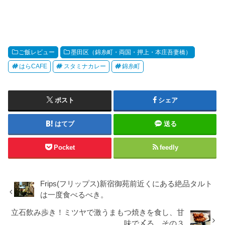
ご飯レビュー
墨田区（錦糸町・両国・押上・本庄吾妻橋）
はらCAFE
スタミナカレー
錦糸町
ポスト
シェア
はてブ
送る
Pocket
feedly
Frips(フリップス)新宿御苑前近くにある絶品タルト
は一度食べるべき。
立石飲み歩き！ミツヤで激うまもつ焼きを食し、甘
味で〆る。その３