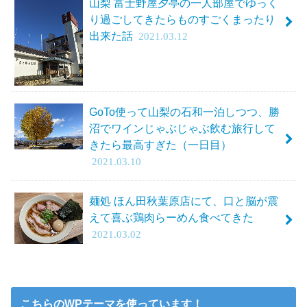
山梨 富士野屋夕亭の一人部屋でゆっく
り過ごしてきたらものすごくまったり
出来た話
2021.03.12
GoTo使って山梨の石和一泊しつつ、勝
沼でワインじゃぶじゃぶ飲む旅行して
きたら最高すぎた（一日目）
2021.03.10
麺処 ほん田秋葉原店にて、口と脳が震
えて喜ぶ鶏肉らーめん食べてきた
2021.03.02
こちらのWPテーマを使っています！