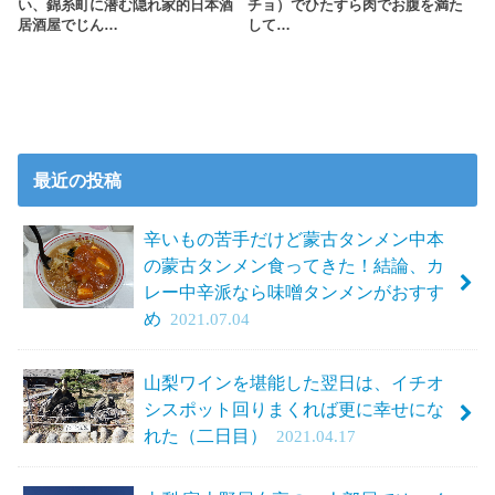
い、錦糸町に潜む隠れ家的日本酒
チョ）でひたすら肉でお腹を満た
居酒屋でじん…
して…
最近の投稿
辛いもの苦手だけど蒙古タンメン中本
の蒙古タンメン食ってきた！結論、カ
レー中辛派なら味噌タンメンがおすす
め
2021.07.04
山梨ワインを堪能した翌日は、イチオ
シスポット回りまくれば更に幸せにな
れた（二日目）
2021.04.17