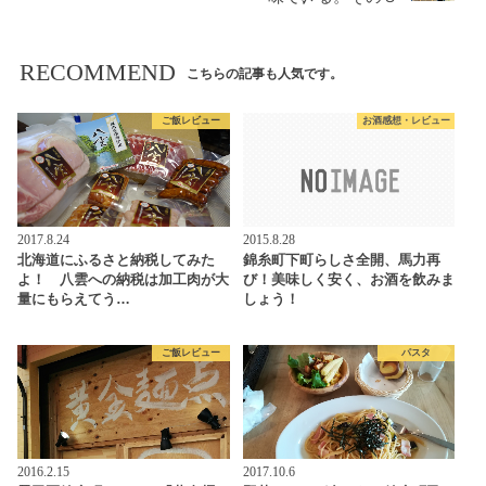
RECOMMEND
こちらの記事も人気です。
ご飯レビュー
お酒感想・レビュー
2017.8.24
2015.8.28
北海道にふるさと納税してみた
錦糸町下町らしさ全開、馬力再
よ！ 八雲への納税は加工肉が大
び！美味しく安く、お酒を飲みま
量にもらえてう…
しょう！
ご飯レビュー
パスタ
2016.2.15
2017.10.6