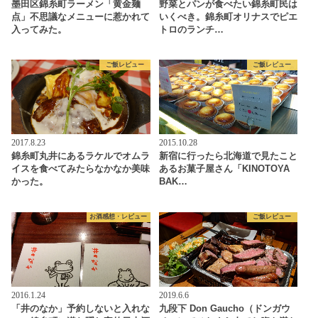
墨田区錦糸町ラーメン「黄金麺
野菜とパンが食べたい錦糸町民は
点」不思議なメニューに惹かれて
いくべき。錦糸町オリナスでピエ
入ってみた。
トロのランチ…
ご飯レビュー
ご飯レビュー
2017.8.23
2015.10.28
錦糸町丸井にあるラケルでオムラ
新宿に行ったら北海道で見たこと
イスを食べてみたらなかなか美味
あるお菓子屋さん「KINOTOYA
かった。
BAK…
お酒感想・レビュー
ご飯レビュー
2016.1.24
2019.6.6
「井のなか」予約しないと入れな
九段下 Don Gaucho（ドンガウ