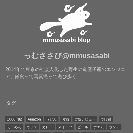
っむささび@mmusasabi
2014年で東京の社会人化した野生の道産子産のエンジニ
ア。飯食って写真撮って遊び歩く！
タグ
1000円級
Amazon
うどん
お酒
ご飯レビュー
つけ麺
らーめん
カフェ
カレー
スイーツ
ビール
ポエム
ランチ