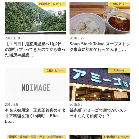
お酒感想・レビュー
ご飯レビュー
2017.1.19
2016.1.29
【１日目】鬼怒川温泉へ1泊2日
Soup Stock Tokyo スープストッ
の旅行に行ってきたので立ち寄っ
ク東京に初めて行ってみまし…
た場所や感想…
ご飯レビュー
ステーキ
2015.8.6
2016.6.7
有名人御用達、正真正銘真のイタ
錦糸町 アミーゴで超でかいステ
リア料理を頂くin麹町 ~ Elio
ーキなんて如何です？
Lo…
墨田区（錦糸町・両国・押上・本庄吾妻橋）
お酒感想・レビュー