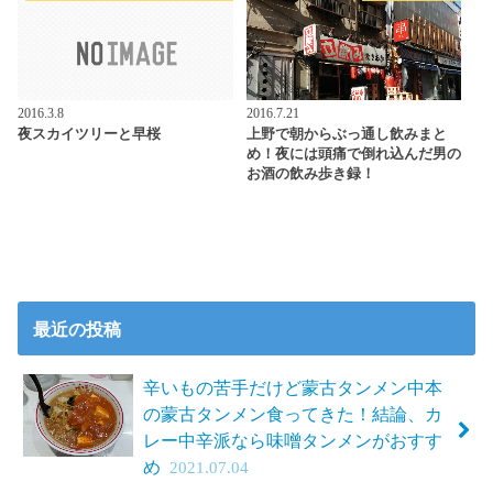
2016.3.8
2016.7.21
夜スカイツリーと早桜
上野で朝からぶっ通し飲みまと
め！夜には頭痛で倒れ込んだ男の
お酒の飲み歩き録！
最近の投稿
辛いもの苦手だけど蒙古タンメン中本
の蒙古タンメン食ってきた！結論、カ
レー中辛派なら味噌タンメンがおすす
め
2021.07.04