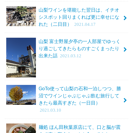
山梨ワインを堪能した翌日は、イチオ
シスポット回りまくれば更に幸せにな
れた（二日目）
2021.04.17
山梨 富士野屋夕亭の一人部屋でゆっく
り過ごしてきたらものすごくまったり
出来た話
2021.03.12
GoTo使って山梨の石和一泊しつつ、勝
沼でワインじゃぶじゃぶ飲む旅行して
きたら最高すぎた（一日目）
2021.03.10
麺処 ほん田秋葉原店にて、口と脳が震