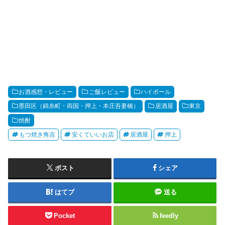
お酒感想・レビュー
ご飯レビュー
ハイボール
墨田区（錦糸町・両国・押上・本庄吾妻橋）
居酒屋
東京
焼酎
もつ焼き角吉
安くていいお店
居酒屋
押上
ポスト
シェア
はてブ
送る
Pocket
feedly