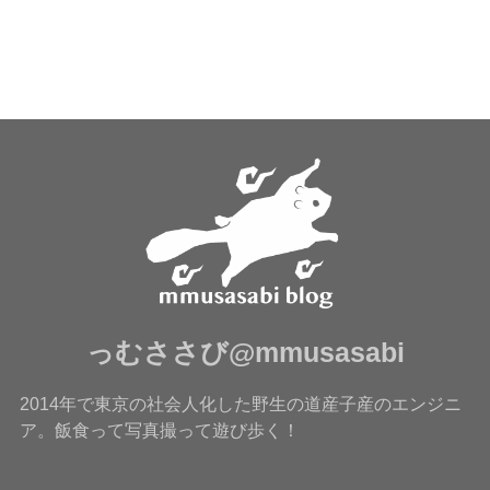
っむささび@mmusasabi
2014年で東京の社会人化した野生の道産子産のエンジニ
ア。飯食って写真撮って遊び歩く！