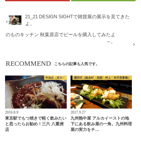
21_21 DESIGN SIGHTで雑貨展の展示を見てきた
よ。
のものキッチン 秋葉原店でビールを購入してみたよ
～。
RECOMMEND
こちらの記事も人気です。
中央区（東京）
墨田区（錦糸町・両国・押上・本庄吾妻橋）
2016.8.9
2017.9.27
東京駅でもつ焼きで軽く飲みたい
九州熱中屋 アルカイーストの地
と思ったらお勧め！三六 八重洲
下にある飲み屋の一角。九州料理
店
屋の実力をチ…