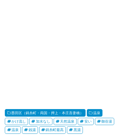
墨田区（錦糸町・両国・押上・本庄吾妻橋）
温泉
かけ流し
加水なし
天然温泉
安い
御谷湯
温泉
銭湯
錦糸町最高
黒湯