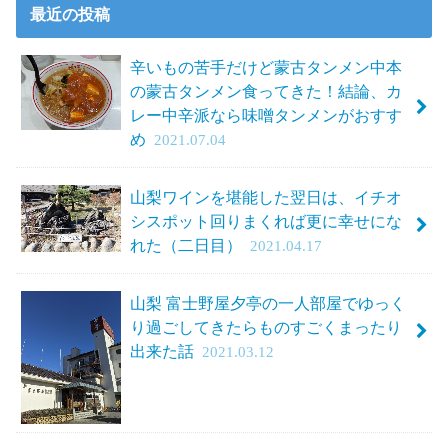
最近の投稿
辛いもの苦手だけど蒙古タンメン中本
の蒙古タンメン食ってきた！結論、カ
レー中辛派なら味噌タンメンがおすす
め
2021.07.04
山梨ワインを堪能した翌日は、イチオ
シスポット回りまくれば更に幸せにな
れた（二日目）
2021.04.17
山梨 富士野屋夕亭の一人部屋でゆっく
り過ごしてきたらものすごくまったり
出来た話
2021.03.12