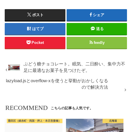
ポスト
シェア
はてブ
送る
Pocket
feedly
ぶどう糖チョコレート。眠気、二日酔い、集中力不
足に最適なお菓子を見つけたぞ。
lazyload.jsとoverflow-xを使うと挙動がおかしくなる
ので解決方法
RECOMMEND
こちらの記事も人気です。
墨田区（錦糸町・両国・押上・本庄吾妻橋）
北海道