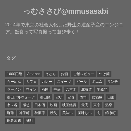
っむささび@mmusasabi
2014年で東京の社会人化した野生の道産子産のエンジニ
ア。飯食って写真撮って遊び歩く！
タグ
1000円級
Amazon
うどん
お酒
ご飯レビュー
つけ麺
らーめん
カフェ
カレー
スイーツ
ビール
ポエム
ランチ
ラーメン
ワイン
両国
中華
六本木
北海道
半蔵門
墨田バルウォーク
墨田区
安い
定食
寿司
居酒屋
山形
市ヶ谷
感想
日本酒
映画
映画鑑賞
最高
東京
温泉
珈琲
神保町
秋葉原
秩父
美味い
美味しい
肉
錦糸町
飲み放題
麹町