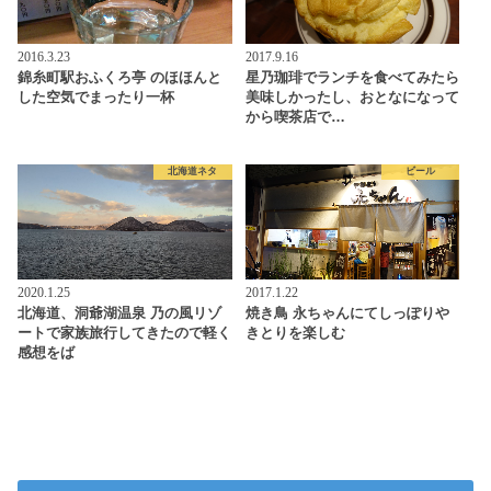
2016.3.23
2017.9.16
錦糸町駅おふくろ亭 のほほんと
星乃珈琲でランチを食べてみたら
した空気でまったり一杯
美味しかったし、おとなになって
から喫茶店で…
北海道ネタ
ビール
2020.1.25
2017.1.22
北海道、洞爺湖温泉 乃の風リゾ
焼き鳥 永ちゃんにてしっぽりや
ートで家族旅行してきたので軽く
きとりを楽しむ
感想をば