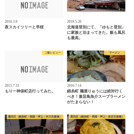
2016.3.8
2018.5.20
夜スカイツリーと早桜
北海道登別にて、「ゆもと登別」
に家族と泊まってきた。飯も風呂
も最高。
ご飯レビュー
ラーメン
2015.7.31
2016.7.14
もり一神保町店行ってみた。
錦糸町 麺屋りゅうには絶対行く
べき！激旨鳥魚介スープラーメン
がたまらない！
墨田区（錦糸町・両国・押上・本庄吾妻橋）
墨田区（錦糸町・両国・押上・本庄吾妻橋）