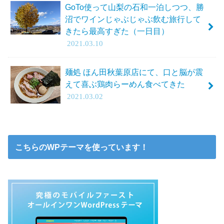
GoTo使って山梨の石和一泊しつつ、勝
沼でワインじゃぶじゃぶ飲む旅行して
きたら最高すぎた（一日目）
2021.03.10
麺処 ほん田秋葉原店にて、口と脳が震
えて喜ぶ鶏肉らーめん食べてきた
2021.03.02
こちらのWPテーマを使っています！