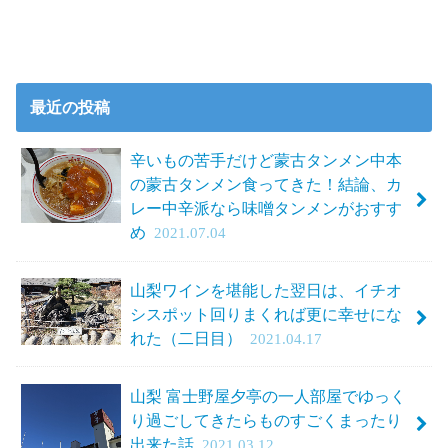
最近の投稿
辛いもの苦手だけど蒙古タンメン中本
の蒙古タンメン食ってきた！結論、カ
レー中辛派なら味噌タンメンがおすす
め
2021.07.04
山梨ワインを堪能した翌日は、イチオ
シスポット回りまくれば更に幸せにな
れた（二日目）
2021.04.17
山梨 富士野屋夕亭の一人部屋でゆっく
り過ごしてきたらものすごくまったり
出来た話
2021.03.12