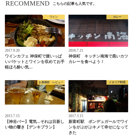
RECOMMEND
こちらの記事も人気です。
ワイン
カレー
2017.9.20
2016.7.21
ワインカフェ 神保町で腹いっぱ
神保町 キッチン南海で黒いカツ
いバケットとワインを収めてお手
カレーを食べよう！
軽ほろ酔い気…
お酒感想・レビュー
イタリア料理
2015.7.15
2017.3.15
【神谷バー】電気...それは目新し
新富町駅 ポンデュガールでワイ
い物の響き【デンキブラン】
ンをがぶがぶキメて幸せになって
きた