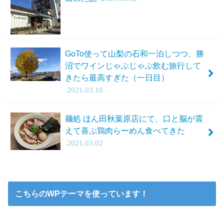
GoTo使って山梨の石和一泊しつつ、勝
沼でワインじゃぶじゃぶ飲む旅行して
きたら最高すぎた（一日目）
2021.03.10
麺処 ほん田秋葉原店にて、口と脳が震
えて喜ぶ鶏肉らーめん食べてきた
2021.03.02
こちらのWPテーマを使っています！