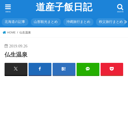
道産子飯日記
menu
search
北海道の記事
山形観光まとめ
沖縄旅行まとめ
秩父旅行まとめ
HOME
仏生温泉
2019.09.26
仏生温泉