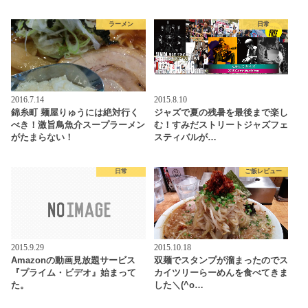
ラーメン
日常
2016.7.14
2015.8.10
錦糸町 麺屋りゅうには絶対行く
ジャズで夏の残暑を最後まで楽し
べき！激旨鳥魚介スープラーメン
む！すみだストリートジャズフェ
がたまらない！
スティバルが…
日常
ご飯レビュー
2015.9.29
2015.10.18
Amazonの動画見放題サービス
双麺でスタンプが溜まったのでス
『プライム・ビデオ』始まって
カイツリーらーめんを食べてきま
た。
した＼(^o…