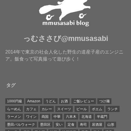
っむささび@mmusasabi
2014年で東京の社会人化した野生の道産子産のエンジニ
ア。飯食って写真撮って遊び歩く！
タグ
1000円級
Amazon
うどん
お酒
ご飯レビュー
つけ麺
らーめん
カフェ
カレー
スイーツ
ビール
ポエム
ランチ
ラーメン
ワイン
両国
中華
六本木
北海道
半蔵門
墨田バルウォーク
墨田区
安い
定食
寿司
居酒屋
山形