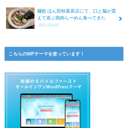
麺処 ほん田秋葉原店にて、口と脳が震
えて喜ぶ鶏肉らーめん食べてきた
2021.03.02
こちらのWPテーマを使っています！