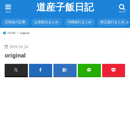
道産子飯日記
menu
search
北海道の記事
山形観光まとめ
沖縄旅行まとめ
秩父旅行まとめ
HOME
original
2019.10.24
original