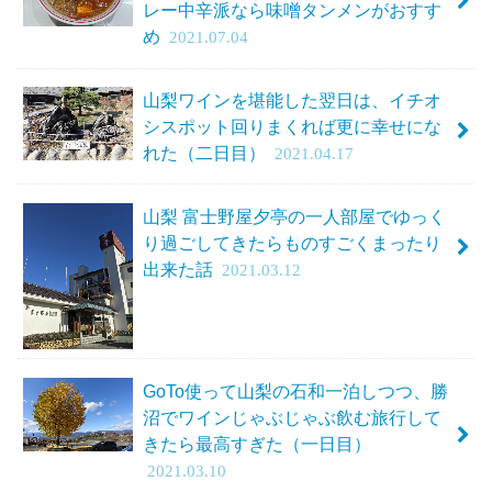
レー中辛派なら味噌タンメンがおすす
め
2021.07.04
山梨ワインを堪能した翌日は、イチオ
シスポット回りまくれば更に幸せにな
れた（二日目）
2021.04.17
山梨 富士野屋夕亭の一人部屋でゆっく
り過ごしてきたらものすごくまったり
出来た話
2021.03.12
GoTo使って山梨の石和一泊しつつ、勝
沼でワインじゃぶじゃぶ飲む旅行して
きたら最高すぎた（一日目）
2021.03.10