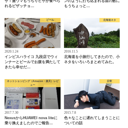
ザ！激ウマもっちりピザが食べら
ンのように打ち込まれる皿の数に
れるピザッチョ…
もうちょっと…
ビール
北海道ネタ
2020.1.24
2016.11.5
インビスハライコ 九段店でウィ
北海道を小旅行してきたので、小
ンナーとビールでお腹を満たして
ネタをいろいろまとめてみた。
きたら幸せだ…
ネットショッピング（Amazon・楽天）レビ
日常
ュー
2017.7.30
2015.7.8
NexusからHUAWEI nova liteに
色々なことに遅れてしまうことに
乗り換えましたのでご報告…
ついての話