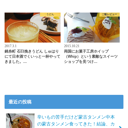
うどん
ご飯レビュー
2017.3.1
2015.10.21
錦糸町 石臼挽きうどん しゅはり
両国にお菓子工房ホイップ
にて日本酒でくいっと一杯やって
（Whip）という素敵なスイーツ
きました。…
ショップを見つけ…
最近の投稿
辛いもの苦手だけど蒙古タンメン中本
の蒙古タンメン食ってきた！結論、カ