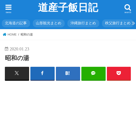
道産子飯日記
menu
search
北海道の記事
山形観光まとめ
沖縄旅行まとめ
秩父旅行まとめ
HOME
昭和の湯
2020.01.23
昭和の湯