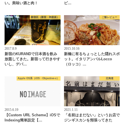
い。美味い酒と肉！
ピ…
新宿区（新宿・神楽坂）
ご飯レビュー
2017.8.9
2015.10.16
新宿のKURANDで日本酒を飲み
新橋に有るちょっとした隠れスポ
放題してきた。新宿って行きやす
ット。イタリアンバルLocco
いし、デパ…
（ロッコ）…
Apple OS系（iOS・Objective-c）
北海道
2015.6.19
2021.1.11
【Custom URL Scheme】iOSで
「名前はまだない」というお店で
Indexing簡単設定【…
ジンギスカンを頬張ってきた