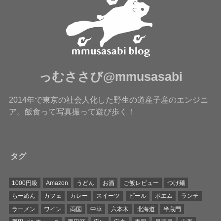
っむささび@mmusasabi
2014年で東京の社会人化した野生の道産子産のエンジニ
ア。飯食って写真撮って遊び歩く！
タグ
1000円級
Amazon
うどん
お酒
ご飯レビュー
つけ麺
らーめん
カフェ
カレー
スイーツ
ビール
ポエム
ランチ
ラーメン
ワイン
両国
中華
六本木
北海道
半蔵門