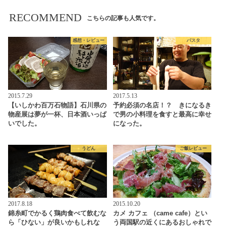
RECOMMEND
こちらの記事も人気です。
感想・レビュー
パスタ
2015.7.29
2017.5.13
【いしかわ百万石物語】石川県の
予約必須の名店！？ きになるき
物産展は夢が一杯、日本酒いっぱ
で男の小料理を食すと最高に幸せ
いでした。
になった。
うどん
ご飯レビュー
2017.8.18
2015.10.20
錦糸町でかるく鶏肉食べて飲むな
カメ カフェ （came cafe）とい
ら「ひない」が良いかもしれな
う両国駅の近くにあるおしゃれで