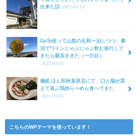
出来た話
2021.03.12
GoTo使って山梨の石和一泊しつつ、勝
沼でワインじゃぶじゃぶ飲む旅行して
きたら最高すぎた（一日目）
2021.03.10
麺処 ほん田秋葉原店にて、口と脳が震
えて喜ぶ鶏肉らーめん食べてきた
2021.03.02
こちらのWPテーマを使っています！