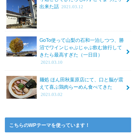
出来た話
2021.03.12
GoTo使って山梨の石和一泊しつつ、勝
沼でワインじゃぶじゃぶ飲む旅行して
きたら最高すぎた（一日目）
2021.03.10
麺処 ほん田秋葉原店にて、口と脳が震
えて喜ぶ鶏肉らーめん食べてきた
2021.03.02
こちらのWPテーマを使っています！