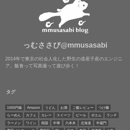
っむささび@mmusasabi
2014年で東京の社会人化した野生の道産子産のエンジニ
ア。飯食って写真撮って遊び歩く！
タグ
1000円級
Amazon
うどん
お酒
ご飯レビュー
つけ麺
らーめん
カフェ
カレー
スイーツ
ビール
ポエム
ランチ
ラーメン
ワイン
両国
中華
六本木
北海道
半蔵門