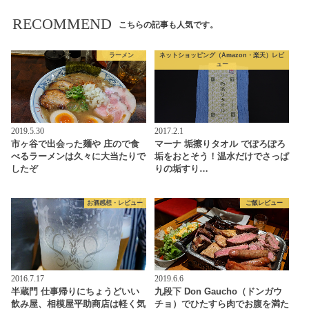
RECOMMEND
こちらの記事も人気です。
ラーメン
ネットショッピング（Amazon・楽天）レビ
ュー
2019.5.30
2017.2.1
市ヶ谷で出会った麺や 庄ので食
マーナ 垢擦りタオル でぽろぽろ
べるラーメンは久々に大当たりで
垢をおとそう！温水だけでさっぱ
したぞ
りの垢すり…
お酒感想・レビュー
ご飯レビュー
2016.7.17
2019.6.6
半蔵門 仕事帰りにちょうどいい
九段下 Don Gaucho（ドンガウ
飲み屋、相模屋平助商店は軽く気
チョ）でひたすら肉でお腹を満た