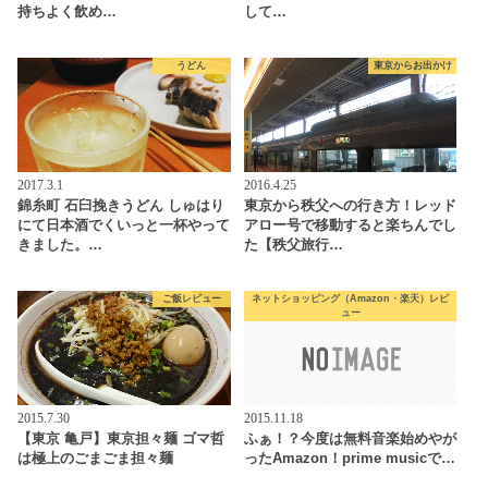
持ちよく飲め…
して…
うどん
東京からお出かけ
2017.3.1
2016.4.25
錦糸町 石臼挽きうどん しゅはり
東京から秩父への行き方！レッド
にて日本酒でくいっと一杯やって
アロー号で移動すると楽ちんでし
きました。…
た【秩父旅行…
ご飯レビュー
ネットショッピング（Amazon・楽天）レビ
ュー
2015.7.30
2015.11.18
【東京 亀戸】東京担々麺 ゴマ哲
ふぁ！？今度は無料音楽始めやが
は極上のごまごま担々麺
ったAmazon！prime musicで…