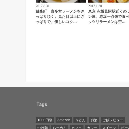
2017.8.31
2017.1.30
錦糸町 喜多方ラーメンをさ
東京 赤坂見附駅近くの
っぱり頂く。見た目以上にさ
ン屋、赤坂一点張で食
っぱりで、優しいコク…
ッツリラーメンは空…
Tags
1000円級
Amazon
うどん
お酒
ご飯レビュー
つけ麺
らーめん
カフェ
カレー
スイーツ
ビー