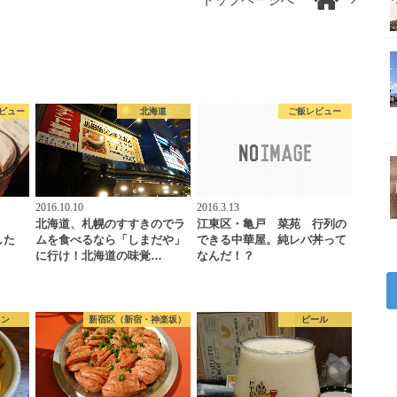
トップページへ
ビュー
北海道
ご飯レビュー
2016.10.10
2016.3.13
北海道、札幌のすすきのでラ
江東区・亀戸 菜苑 行列の
した
ムを食べるなら「しまだや」
できる中華屋。純レバ丼って
に行け！北海道の味覚…
なんだ！？
メン
新宿区（新宿・神楽坂）
ビール