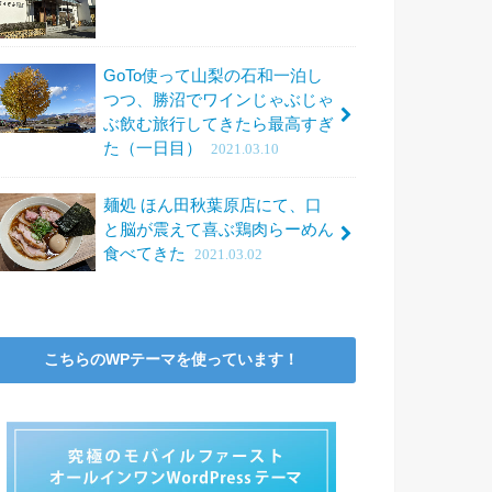
GoTo使って山梨の石和一泊し
つつ、勝沼でワインじゃぶじゃ
ぶ飲む旅行してきたら最高すぎ
た（一日目）
2021.03.10
麺処 ほん田秋葉原店にて、口
と脳が震えて喜ぶ鶏肉らーめん
食べてきた
2021.03.02
こちらのWPテーマを使っています！