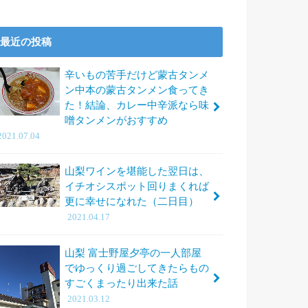
最近の投稿
辛いもの苦手だけど蒙古タンメ
ン中本の蒙古タンメン食ってき
た！結論、カレー中辛派なら味
噌タンメンがおすすめ
2021.07.04
山梨ワインを堪能した翌日は、
イチオシスポット回りまくれば
更に幸せになれた（二日目）
2021.04.17
山梨 富士野屋夕亭の一人部屋
でゆっくり過ごしてきたらもの
すごくまったり出来た話
2021.03.12