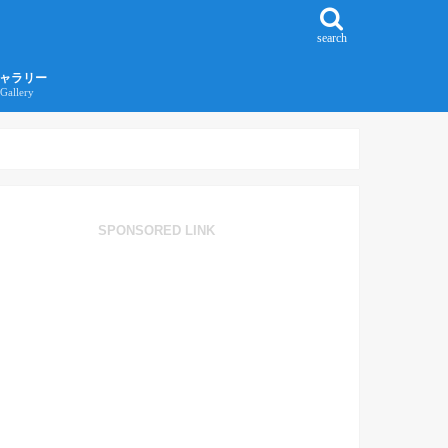
search
ャラリー
Gallery
016年江ノ島旅行ギャラリー
017年沖縄旅行ギャラリー
SPONSORED LINK