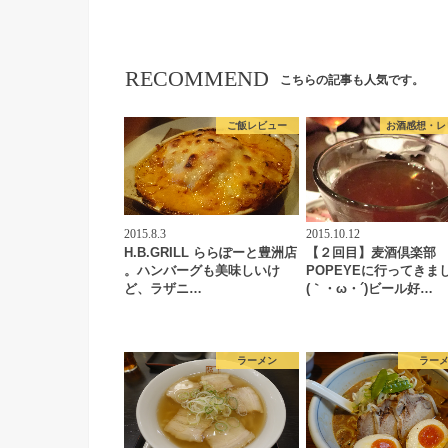
RECOMMEND
こちらの記事も人気です。
ご飯レビュー
お酒感想・レ
2015.8.3
2015.10.12
H.B.GRILL ららぽーと豊洲店
【２回目】麦酒倶楽部
。ハンバーグも美味しいけ
POPEYEに行ってきま
ど、ラザニ…
(｀・ω・´)ビール好…
ラーメン
ラー