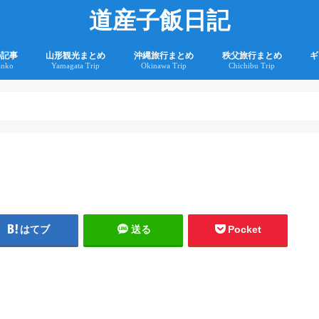
道産子飯日記
の記事
山形観光まとめ
沖縄旅行まとめ
秩父旅行まとめ
ギ
anko
Yamagata Trip
Okinawa Trip
Chichibu Trip
2
2
はてブ
送る
Pocket