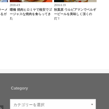
2018.4.9
2016.6.19
ラーメ
曙橋 焼肉ヒロミヤで格安でゴ
秋葉原 ウルビアマンでベルギ
べるガ
ージャスな焼肉を食らってき
ービールを美味しく頂くの
た
だ！
Category
ル