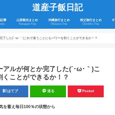
道産子飯日記
の記事
山形観光まとめ
沖縄旅行まとめ
秩父旅行まとめ
ギ
anko
Yamagata Trip
Okinawa Trip
Chichibu Trip
2
2
了した(´･ω･｀)これで違うことにもパワーを割くことができるか！？
ルが何とか完了した(´･ω･｀)こ
割くことができるか！？
はてブ
送る
Pocket
を蓄え毎日100％の状態から