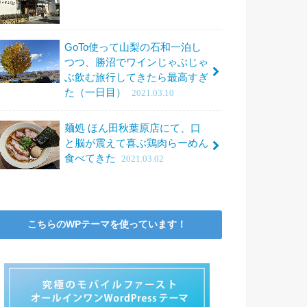
GoTo使って山梨の石和一泊し
つつ、勝沼でワインじゃぶじゃ
ぶ飲む旅行してきたら最高すぎ
た（一日目）
2021.03.10
麺処 ほん田秋葉原店にて、口
と脳が震えて喜ぶ鶏肉らーめん
食べてきた
2021.03.02
こちらのWPテーマを使っています！