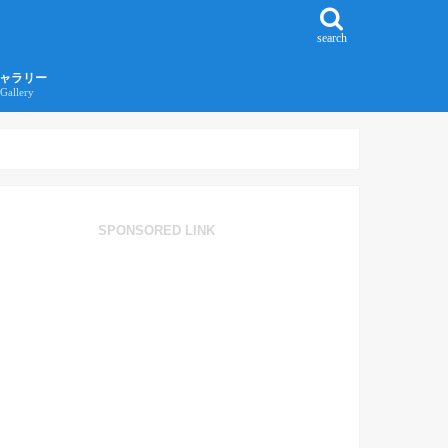
search
ャラリー
Gallery
016年江ノ島旅行ギャラリー
017年沖縄旅行ギャラリー
SPONSORED LINK