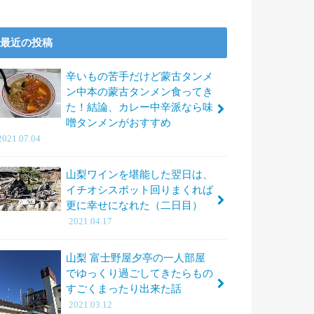
最近の投稿
辛いもの苦手だけど蒙古タンメ
ン中本の蒙古タンメン食ってき
た！結論、カレー中辛派なら味
噌タンメンがおすすめ
2021.07.04
山梨ワインを堪能した翌日は、
イチオシスポット回りまくれば
更に幸せになれた（二日目）
2021.04.17
山梨 富士野屋夕亭の一人部屋
でゆっくり過ごしてきたらもの
すごくまったり出来た話
2021.03.12