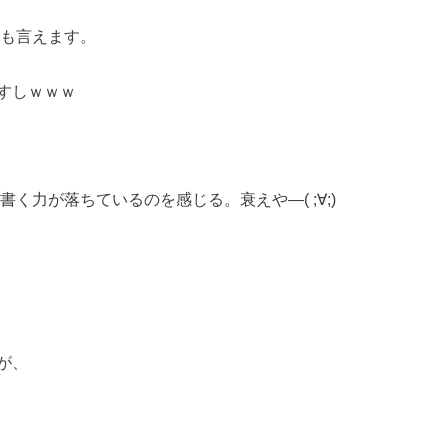
とも言えます。
すしｗｗｗ
く力が落ちているのを感じる。衰えや―( ;∀;)
が、