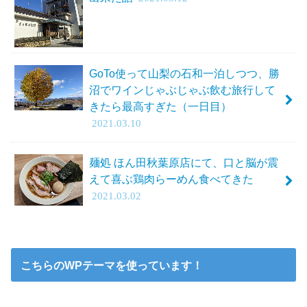
GoTo使って山梨の石和一泊しつつ、勝
沼でワインじゃぶじゃぶ飲む旅行して
きたら最高すぎた（一日目）
2021.03.10
麺処 ほん田秋葉原店にて、口と脳が震
えて喜ぶ鶏肉らーめん食べてきた
2021.03.02
こちらのWPテーマを使っています！