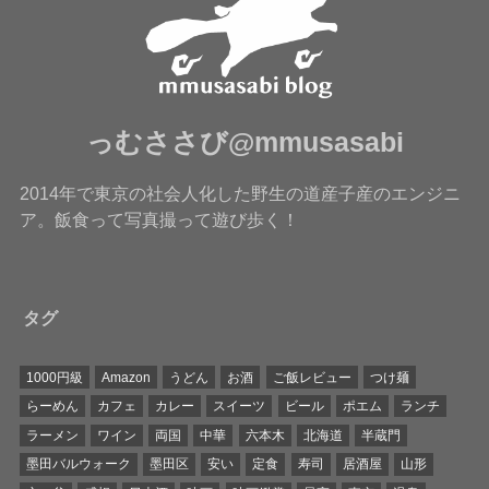
っむささび@mmusasabi
2014年で東京の社会人化した野生の道産子産のエンジニ
ア。飯食って写真撮って遊び歩く！
タグ
1000円級
Amazon
うどん
お酒
ご飯レビュー
つけ麺
らーめん
カフェ
カレー
スイーツ
ビール
ポエム
ランチ
ラーメン
ワイン
両国
中華
六本木
北海道
半蔵門
墨田バルウォーク
墨田区
安い
定食
寿司
居酒屋
山形