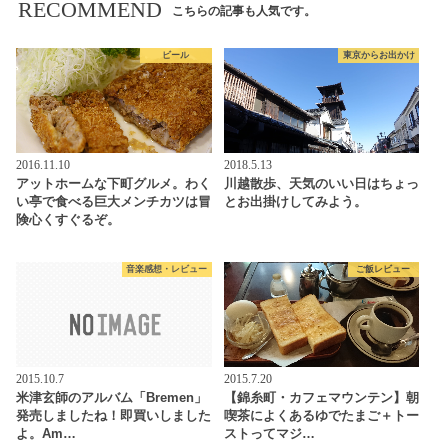
RECOMMEND
こちらの記事も人気です。
ビール
東京からお出かけ
2016.11.10
2018.5.13
アットホームな下町グルメ。わく
川越散歩、天気のいい日はちょっ
い亭で食べる巨大メンチカツは冒
とお出掛けしてみよう。
険心くすぐるぞ。
音楽感想・レビュー
ご飯レビュー
2015.10.7
2015.7.20
米津玄師のアルバム「Bremen」
【錦糸町・カフェマウンテン】朝
発売しましたね！即買いしました
喫茶によくあるゆでたまご＋トー
よ。Am…
ストってマジ…