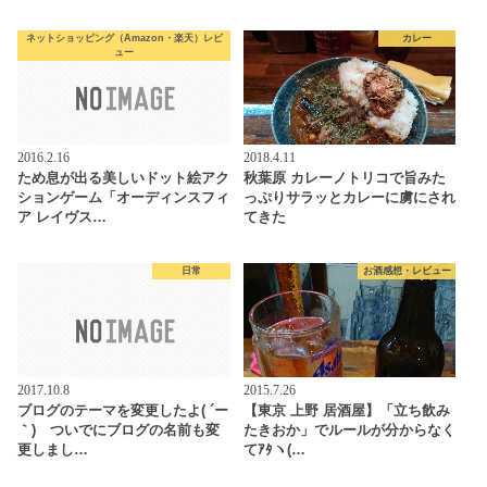
ネットショッピング（Amazon・楽天）レビ
カレー
ュー
2016.2.16
2018.4.11
ため息が出る美しいドット絵アク
秋葉原 カレーノトリコで旨みた
ションゲーム「オーディンスフィ
っぷりサラッとカレーに虜にされ
ア レイヴス…
てきた
日常
お酒感想・レビュー
2017.10.8
2015.7.26
ブログのテーマを変更したよ( ´ー
【東京 上野 居酒屋】「立ち飲み
｀) ついでにブログの名前も変
たきおか」でルールが分からなく
更しまし…
てｱﾀヽ(…