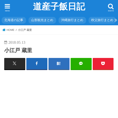
道産子飯日記
menu
search
北海道の記事
山形観光まとめ
沖縄旅行まとめ
秩父旅行まとめ
HOME
小江戸 蔵里
2018.05.13
小江戸 蔵里