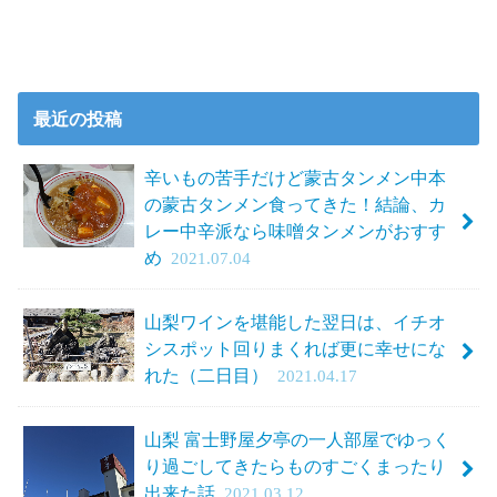
最近の投稿
辛いもの苦手だけど蒙古タンメン中本
の蒙古タンメン食ってきた！結論、カ
レー中辛派なら味噌タンメンがおすす
め
2021.07.04
山梨ワインを堪能した翌日は、イチオ
シスポット回りまくれば更に幸せにな
れた（二日目）
2021.04.17
山梨 富士野屋夕亭の一人部屋でゆっく
り過ごしてきたらものすごくまったり
出来た話
2021.03.12