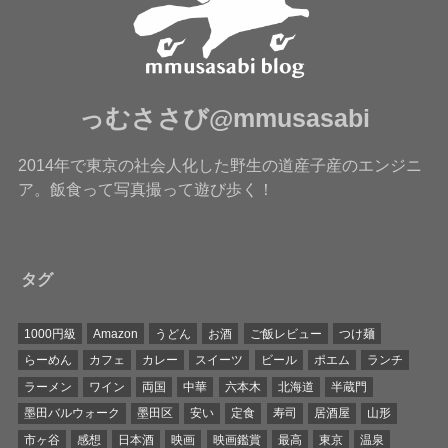
っむささび@mmusasabi
2014年で東京の社会人化した野生の道産子産のエンジニ
ア。飯食って写真撮って遊び歩く！
タグ
1000円級
Amazon
うどん
お酒
ご飯レビュー
つけ麺
らーめん
カフェ
カレー
スイーツ
ビール
ポエム
ランチ
ラーメン
ワイン
両国
中華
六本木
北海道
半蔵門
墨田バルウォーク
墨田区
安い
定食
寿司
居酒屋
山形
市ヶ谷
感想
日本酒
映画
映画鑑賞
最高
東京
温泉