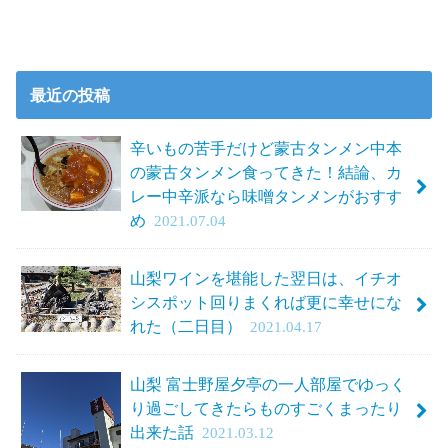
最近の投稿
辛いもの苦手だけど蒙古タンメン中本
の蒙古タンメン食ってきた！結論、カ
レー中辛派なら味噌タンメンがおすす
め
2021.07.04
山梨ワインを堪能した翌日は、イチオ
シスポット回りまくれば更に幸せにな
れた（二日目）
2021.04.17
山梨 富士野屋夕亭の一人部屋でゆっく
り過ごしてきたらものすごくまったり
出来た話
2021.03.12