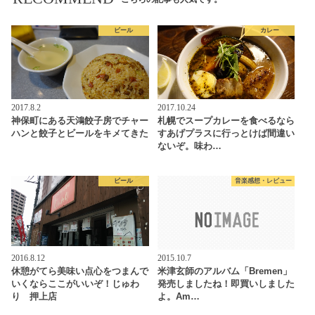
ビール
カレー
2017.8.2
2017.10.24
神保町にある天鴻餃子房でチャー
札幌でスープカレーを食べるなら
ハンと餃子とビールをキメてきた
すあげプラスに行っとけば間違い
ないぞ。味わ…
ビール
音楽感想・レビュー
2016.8.12
2015.10.7
休憩がてら美味い点心をつまんで
米津玄師のアルバム「Bremen」
いくならここがいいぞ！じゅわ
発売しましたね！即買いしました
り 押上店
よ。Am…