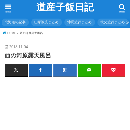
道産子飯日記
menu
search
北海道の記事
山形観光まとめ
沖縄旅行まとめ
秩父旅行まとめ
HOME
西の河原露天風呂
2018.11.04
西の河原露天風呂