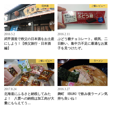
日本酒
ご飯レビュー
2016.5.2
2016.2.11
武甲酒造で秩父の日本酒をお土産
ぶどう糖チョコレート。眠気、二
にしよう！【秩父旅行・日本酒
日酔い、集中力不足に最適なお菓
編】
子を見つけたぞ。
ご飯レビュー
ラーメン
2017.8.24
2016.3.27
北海道にふるさと納税してみた
麹町 IBUKI で飲み後ラーメン気
よ！ 八雲への納税は加工肉が大
持ち良いね！
量にもらえてう…