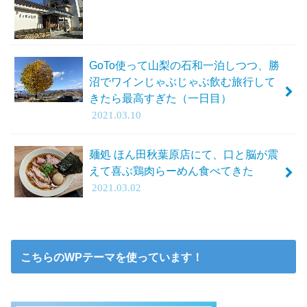
GoTo使って山梨の石和一泊しつつ、勝
沼でワインじゃぶじゃぶ飲む旅行して
きたら最高すぎた（一日目）
2021.03.10
麺処 ほん田秋葉原店にて、口と脳が震
えて喜ぶ鶏肉らーめん食べてきた
2021.03.02
こちらのWPテーマを使っています！