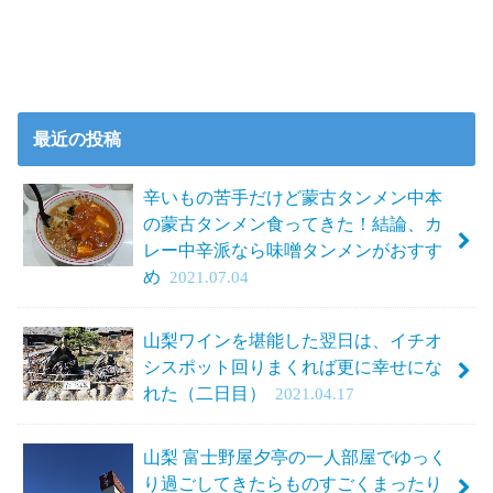
最近の投稿
辛いもの苦手だけど蒙古タンメン中本
の蒙古タンメン食ってきた！結論、カ
レー中辛派なら味噌タンメンがおすす
め
2021.07.04
山梨ワインを堪能した翌日は、イチオ
シスポット回りまくれば更に幸せにな
れた（二日目）
2021.04.17
山梨 富士野屋夕亭の一人部屋でゆっく
り過ごしてきたらものすごくまったり