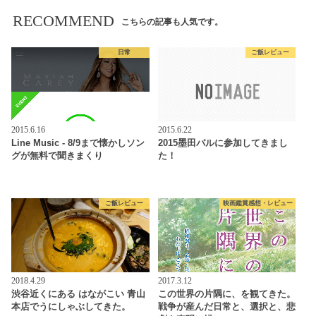
RECOMMEND
こちらの記事も人気です。
日常
ご飯レビュー
2015.6.16
2015.6.22
Line Music - 8/9まで懐かしソン
2015墨田バルに参加してきまし
グが無料で聞きまくり
た！
ご飯レビュー
映画鑑賞感想・レビュー
2018.4.29
2017.3.12
渋谷近くにある はながこい 青山
この世界の片隅に、を観てきた。
本店でうにしゃぶしてきた。
戦争が産んだ日常と、選択と、悲