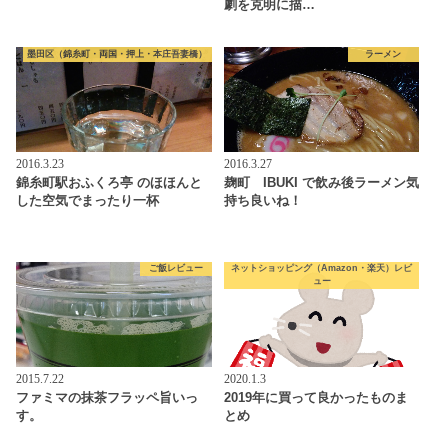
劇を克明に描…
墨田区（錦糸町・両国・押上・本庄吾妻橋）
ラーメン
2016.3.23
2016.3.27
錦糸町駅おふくろ亭 のほほんと
麹町 IBUKI で飲み後ラーメン気
した空気でまったり一杯
持ち良いね！
ご飯レビュー
ネットショッピング（Amazon・楽天）レビ
ュー
2015.7.22
2020.1.3
ファミマの抹茶フラッペ旨いっ
2019年に買って良かったものま
す。
とめ