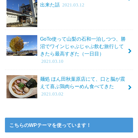
出来た話
2021.03.12
GoTo使って山梨の石和一泊しつつ、勝
沼でワインじゃぶじゃぶ飲む旅行して
きたら最高すぎた（一日目）
2021.03.10
麺処 ほん田秋葉原店にて、口と脳が震
えて喜ぶ鶏肉らーめん食べてきた
2021.03.02
こちらのWPテーマを使っています！