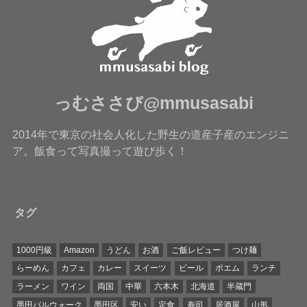
っむささび@mmusasabi
2014年で東京の社会人化した野生の道産子産のエンジニ
ア。飯食って写真撮って遊び歩く！
タグ
1000円級
Amazon
うどん
お酒
ご飯レビュー
つけ麺
らーめん
カフェ
カレー
スイーツ
ビール
ポエム
ランチ
ラーメン
ワイン
両国
中華
六本木
北海道
半蔵門
墨田バルウォーク
墨田区
安い
定食
寿司
居酒屋
山形