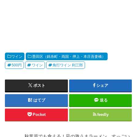
ワイン
墨田区（錦糸町・両国・押上・本庄吾妻橋）
500円
ワイン
角打ワイン 利三郎
ポスト
シェア
はてブ
送る
Pocket
feedly
秋葉原でも食える！凪の激うまラーメン すっごい