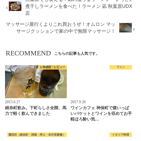
煮干しラーメンを食べた！ラーメン 凪 秋葉原UDX
店
マッサージ屋行くよりこれ買おうぜ！オムロン マッ
サージクッションで家の中で無限マッサージ！
RECOMMEND
こちらの記事も人気です。
お酒感想・レビュー
ワイン
2015.6.27
2017.9.20
錦糸町飲み。下町らしさ全開、馬
ワインカフェ 神保町で腹いっぱ
力で軽く飲んできました
いバケットとワインを収めてお手
軽ほろ酔い気…
墨田区（錦糸町・両国・押上・本庄吾妻橋）
イタリア料理