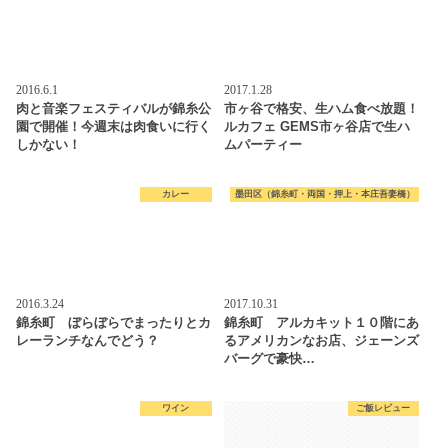
2016.6.1
2017.1.28
肉と音楽フェスティバルが錦糸公
市ヶ谷で格安、生ハム食べ放題！
園で開催！今週末は肉食いに行く
ルカフェ GEMS市ヶ谷店で生ハ
しかない！
ムパーティー
カレー
墨田区（錦糸町・両国・押上・本庄吾妻橋）
2016.3.24
2017.10.31
錦糸町 ぼらぼらでまったりとカ
錦糸町 アルカキット１０階にあ
レーランチなんでどう？
るアメリカンなお店、ジェーンズ
バーグで豪快…
ワイン
ご飯レビュー