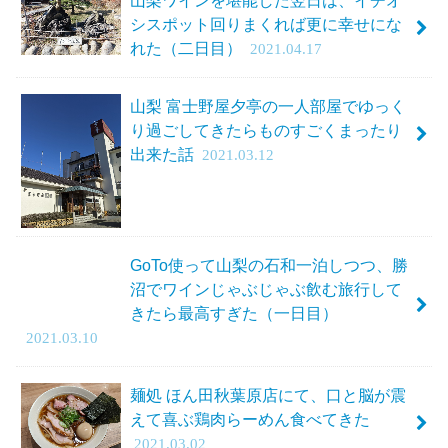
山梨ワインを堪能した翌日は、イチオ
シスポット回りまくれば更に幸せにな
れた（二日目）
2021.04.17
山梨 富士野屋夕亭の一人部屋でゆっく
り過ごしてきたらものすごくまったり
出来た話
2021.03.12
GoTo使って山梨の石和一泊しつつ、勝
沼でワインじゃぶじゃぶ飲む旅行して
きたら最高すぎた（一日目）
2021.03.10
麺処 ほん田秋葉原店にて、口と脳が震
えて喜ぶ鶏肉らーめん食べてきた
2021.03.02