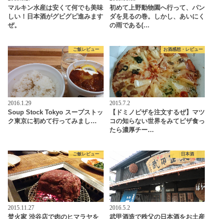
マルキン水産は安くて何でも美味
初めて上野動物園へ行って、パン
しい！日本酒がグビグビ進みます
ダを見るの巻。しかし、あいにく
ぜ。
の雨である(…
ご飯レビュー
お酒感想・レビュー
2016.1.29
2015.7.2
Soup Stock Tokyo スープストッ
【ドミノピザを注文するぜ】マツ
ク東京に初めて行ってみまし…
コの知らない世界をみてピザ食っ
たら濃厚チー…
ご飯レビュー
日本酒
2015.11.27
2016.5.2
焚火家 渋谷店で肉のヒマラヤを
武甲酒造で秩父の日本酒をお土産