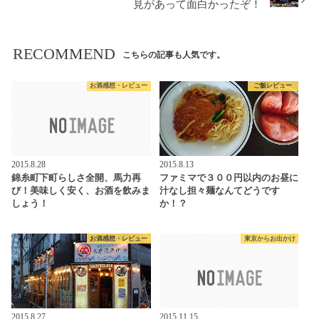
見があって面白かったぞ！
RECOMMEND
こちらの記事も人気です。
お酒感想・レビュー
ご飯レビュー
2015.8.28
2015.8.13
錦糸町下町らしさ全開、馬力再
ファミマで３００円以内のお昼に
び！美味しく安く、お酒を飲みま
汁なし担々麺なんてどうです
しょう！
か！？
お酒感想・レビュー
東京からお出かけ
2015.8.27
2015.11.15