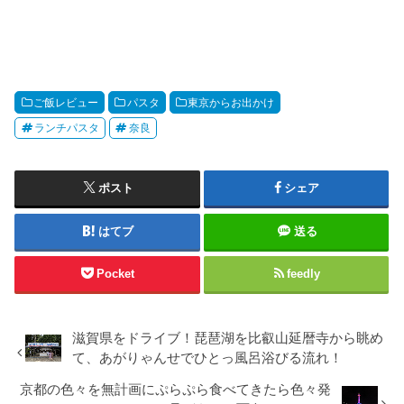
ご飯レビュー
パスタ
東京からお出かけ
ランチパスタ
奈良
ポスト
シェア
はてブ
送る
Pocket
feedly
滋賀県をドライブ！琵琶湖を比叡山延暦寺から眺め
て、あがりゃんせでひとっ風呂浴びる流れ！
京都の色々を無計画にぷらぷら食べてきたら色々発