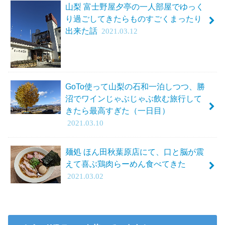
山梨 富士野屋夕亭の一人部屋でゆっく
り過ごしてきたらものすごくまったり
出来た話
2021.03.12
GoTo使って山梨の石和一泊しつつ、勝
沼でワインじゃぶじゃぶ飲む旅行して
きたら最高すぎた（一日目）
2021.03.10
麺処 ほん田秋葉原店にて、口と脳が震
えて喜ぶ鶏肉らーめん食べてきた
2021.03.02