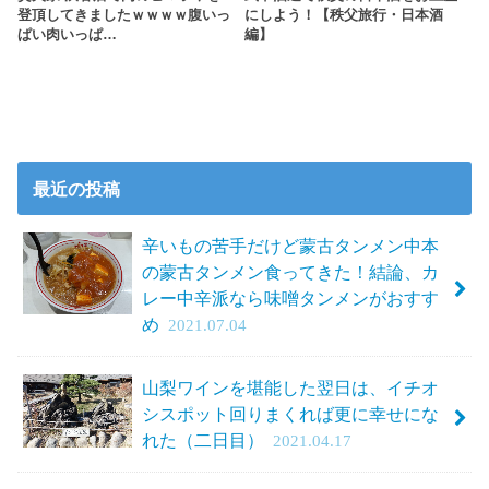
登頂してきましたｗｗｗｗ腹いっ
にしよう！【秩父旅行・日本酒
ぱい肉いっぱ…
編】
最近の投稿
辛いもの苦手だけど蒙古タンメン中本
の蒙古タンメン食ってきた！結論、カ
レー中辛派なら味噌タンメンがおすす
め
2021.07.04
山梨ワインを堪能した翌日は、イチオ
シスポット回りまくれば更に幸せにな
れた（二日目）
2021.04.17