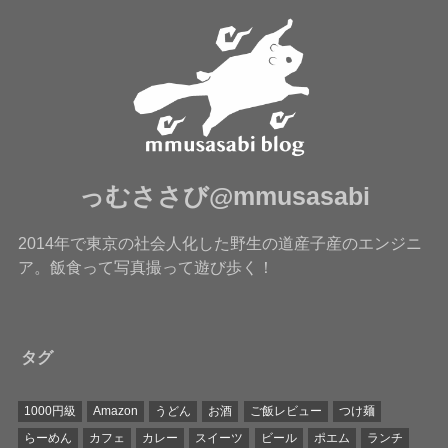
っむささび@mmusasabi
2014年で東京の社会人化した野生の道産子産のエンジニ
ア。飯食って写真撮って遊び歩く！
タグ
1000円級
Amazon
うどん
お酒
ご飯レビュー
つけ麺
らーめん
カフェ
カレー
スイーツ
ビール
ポエム
ランチ