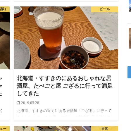
市ヶ谷駅を降りて、大きな川を越えて、少し坂を上った
楽坂）
ビール
ところにラー…
レ
北海道・すすきのにあるおしゃれな居
ャ
酒屋、たべごと屋 ござるに行って満足
た
してきた
2019.05.28
く
北海道、すすきの近くにある居酒屋「ござる」に行って
きました！ たべごと屋 ござる ご馳走帖 黒く塗りつぶ
ラン
した部分は名前が入ってました。 こういう印刷物に名前
ュー
日常
で
が入っていると「あー丁寧だなぁ」と感じますよね。第