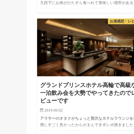
九段下にお肉がひたすら食べれて美味しい場所がある
会社の方に紹介いただいて、実際に行ってきたらマキ
マム肉たっぷり食べれて最高でした。 駅にも近いし
お酒感想・レ
きやすいし、ちょっと変わったお肉も食べれて面白か
たのでレビューです…
グランドプリンスホテル高輪で高級
一泊飲み会を大勢でやってきたので
ビューです
2019.06.02
アラサーのオタクがちょっと贅沢なホテルラウンジを
用しすごく良かったからがまんできずレポ描きました
的が合えばお勧めです！ pic.twitter.com/S0xKJKJ6Hc