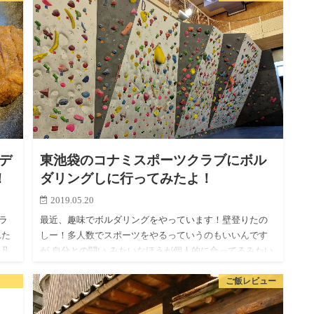
一印象良し。 …
デ
東池袋のコナミスポーツクラブにボル
！
ダリングしに行ってみたよ！
2019.05.20
ラ
最近、趣味でボルダリングをやっています！壁登りたの
れた
しー！多人数でスポーツをやるっていうのもいいんです
 凡
が 自分との闘い みたいなほうが個人的に合ってるみたい
ま
で、難しい奴に挑戦してクリアするというのが単純に楽
ご飯レビュー
しいです！ ボル…