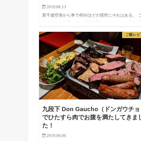
2019.06.13
新千歳空港から車で40分ほどの場所にそれはある。 
んまりとした家っぽい建物の裏にはビニールハウスが
くつか並んでいて、そこではいちごが栽培されている
ご飯レビ
そのいちごをふんだんに使ったソフトクリームがここ
食べれるのだ！…
九段下 Don Gaucho（ドンガウチ
でひたすら肉でお腹を満たしてきま
た！
2019.06.06