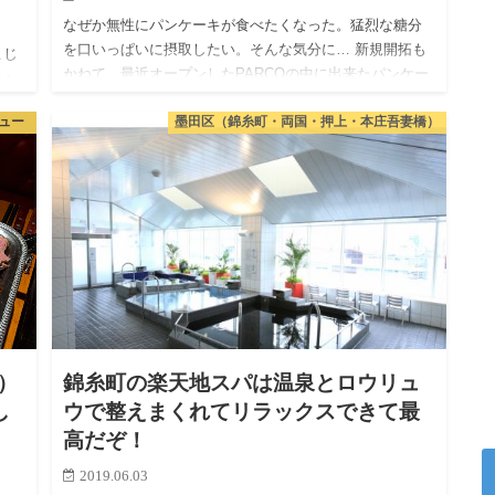
なぜか無性にパンケーキが食べたくなった。猛烈な糖分
を口いっぱいに摂取したい。そんな気分に… 新規開拓も
こじ
かねて、最近オープンしたPARCOの中に出来たパンケー
い
キ屋に突撃してきたのでレビューになります。 Butt…
。
ュー
墨田区（錦糸町・両国・押上・本庄吾妻橋）
で
ョ）
錦糸町の楽天地スパは温泉とロウリュ
し
ウで整えまくれてリラックスできて最
高だぞ！
2019.06.03