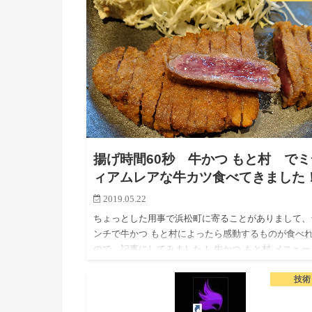
した。 …
揚げ時間60秒 牛かつ もと村 でミ
ィアムレアな牛カツ食べてきました
2019.05.22
ちょっとした用事で浜松町に寄ることがありまして、
ンチで牛かつ もと村によったら感動するものが食べ
ので、記事にしてみました！ 牛かつ もと村 メニュー
そ13時ごろにお邪魔したんですが、そこそこ並んでい
技術
した。 2…