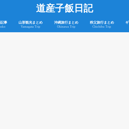
道産子飯日記
の記事
山形観光まとめ
沖縄旅行まとめ
秩父旅行まとめ
ギ
anko
Yamagata Trip
Okinawa Trip
Chichibu Trip
2
2
め