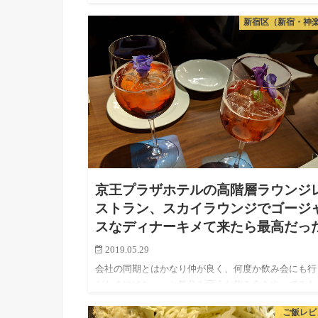
ふみこ (@235erp) 2018…
新宿区（新宿・神
京王プラザホテルの高階層ラウンジ
ストラン、スカイラウンジでゴージ
スなディナーキメて来たら最高だっ
2019.05.29
会社の同期とはかなり仲が良く、何度か飲み会にも行
がたまにはちょっと気分を変えた飲み会をやってみた
い…ということで、 今回はこんなおしゃれなレスト
ご飯レビ
で同期会してきました。さっそく感想を言うと、最高