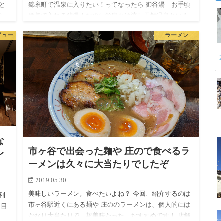
と
錦糸町で温泉に入りたい！ってなったら 御谷湯 お手頃
シ
価格で入れる銭湯！なのに源泉かけ流し天然温泉という
、行
のが墨田区にあった！ 以前、記事で紹介した御谷湯がお
ビュー
ラーメン
っ
手軽ではあるんですが、アクセスが悪いという点が難
点。近所じゃないと…
な
市ヶ谷で出会った麺や 庄ので食べるラ
レ
ーメンは久々に大当たりでしたぞ
2019.05.30
美味しいラーメン。食べたいよね？ 今回、紹介するのは
利
市ヶ谷駅近くにある麺や 庄ののラーメンは、個人的には
 目
かなり大当たりで、超美味かった。おすすめです！ 店舗
 —