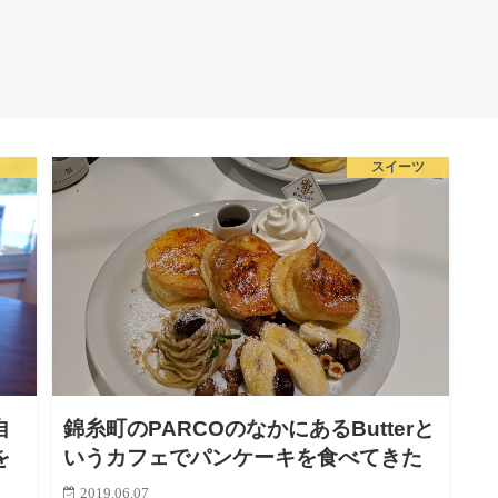
した【秩父旅行・移動編】
スイーツ
自
錦糸町のPARCOのなかにあるButterと
を
いうカフェでパンケーキを食べてきた
2019.06.07