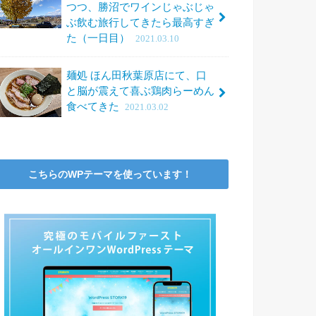
つつ、勝沼でワインじゃぶじゃ
ぶ飲む旅行してきたら最高すぎ
た（一日目）
2021.03.10
麺処 ほん田秋葉原店にて、口
と脳が震えて喜ぶ鶏肉らーめん
食べてきた
2021.03.02
こちらのWPテーマを使っています！