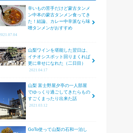
辛いもの苦手だけど蒙古タンメ
ン中本の蒙古タンメン食ってき
た！結論、カレー中辛派なら味
噌タンメンがおすすめ
2021.07.04
山梨ワインを堪能した翌日は、
イチオシスポット回りまくれば
更に幸せになれた（二日目）
2021.04.17
山梨 富士野屋夕亭の一人部屋
でゆっくり過ごしてきたらもの
すごくまったり出来た話
2021.03.12
GoTo使って山梨の石和一泊し