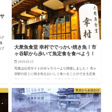
リサ
ブログ
像
大衆魚食堂 幸村ででっかい焼き魚！市
のプ
ヶ谷駅から歩いて魚定食を食べよう！
2019.05.15
写真は公式サイトのギャラリーより拝借しました！ 市ヶ
谷駅の近くに焼き魚をおいしく食べることのできる定食
屋があったので紹介です。 大衆魚食堂 幸村という名前の
お店ですね。5年くらいこのあたりで働いてますがこんな
東京からお出かけ
お店があった…